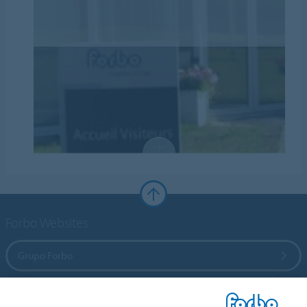
Forbo Websites
Grupo Forbo
Forbo Flooring Systems