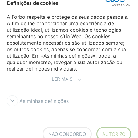
Definições de cookies
Forbo Movement Systems
A Forbo respeita e protege os seus dados pessoais.
A fim de lhe proporcionar uma experiência de
utilização ideal, utilizamos cookies e tecnologias
semelhantes no nosso sítio Web. Os cookies
Sites Forbo
absolutamente necessários são utilizados sempre;
os outros cookies, apenas se concordar com a sua
Selecione o país
utilização. Em «As minhas definições», pode, a
qualquer momento, revogar a sua autorização ou
realizar definições individuais.
LER MAIS
As minhas definições
Termos e Condições
Aviso Legal e Termos de Uso
Proteção de
dados
Cookies
Forbo Integrity Line
Definições de cookies
NÃO CONCORDO
AUTORIZO