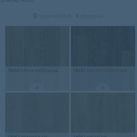
SHOW FILTERS
(0)
REMOVE ALL
18262
natural multisize oak
18282
steamed multisize oak
18962
whitewash oak
18942
natural oak