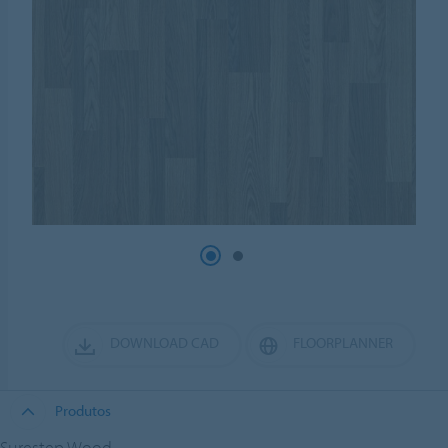
DOWNLOAD CAD
FLOORPLANNER
Produtos
Surestep Wood