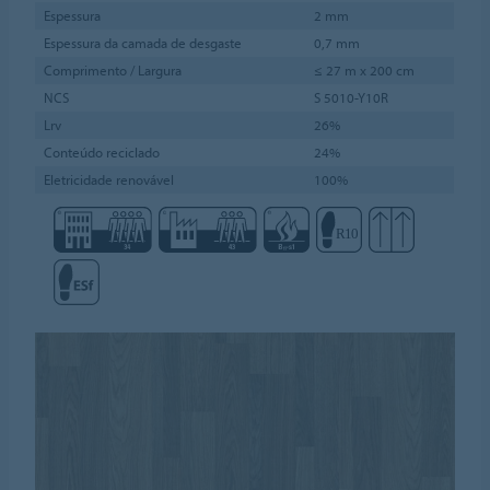
Espessura
2 mm
Espessura da camada de desgaste
0,7 mm
Comprimento / Largura
≤ 27 m x 200 cm
NCS
S 5010-Y10R
Lrv
26%
Conteúdo reciclado
24%
Eletricidade renovável
100%