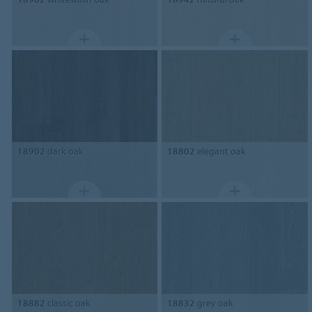
18902
dark oak
18802
elegant oak
18882
classic oak
18832
grey oak