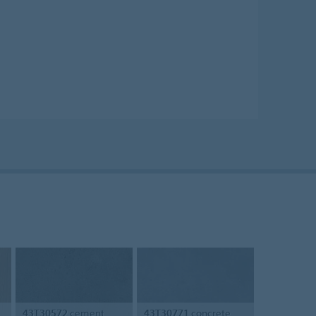
43T30572
cement
43T30771
concrete