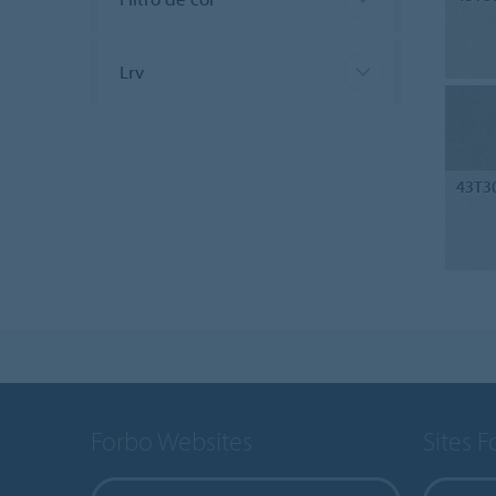
Lrv
43T3
Forbo Websites
Sites 