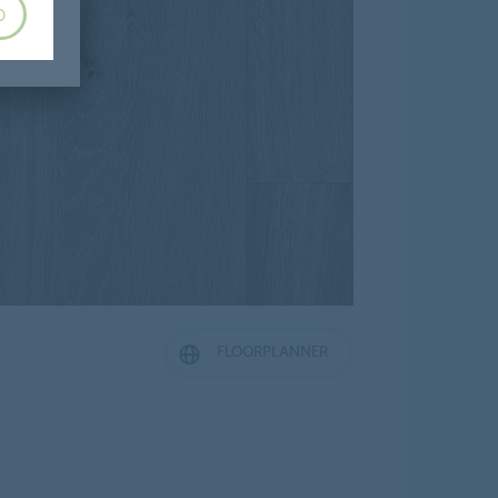
O
FLOORPLANNER