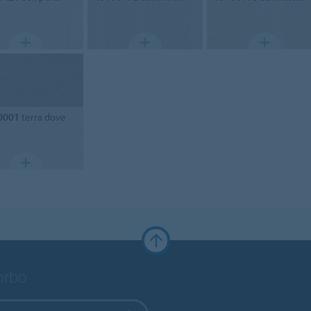
0001
terra dove
Forbo