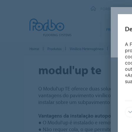
FORBO FLOORING
De
PRODUTOS
A F
Home
Produtos
Vinílico Heterogéneo
Modul'up TE l
pro
coo
coo
modul'up te
out
«A
sua
O Modul'up TE oferece duas soluções num
vantagens do pavimento vinílico autoporta
instalar sobre um subpavimento com um e
Vantagens da instalação autoportante:
● O Modul'up é instalado e removido rap
● Não requer cola, o que permite a utiliz