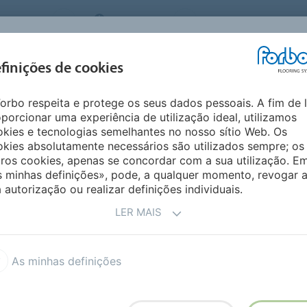
 SYSTEMS
PORTUGAL
QUEM SOMOS
CARRE
INSPIRAÇÃO &
I
finições de cookies
SEGMENTOS
SUSTENTABILIDADE
REFERÊNCIAS
M
orbo respeita e protege os seus dados pessoais. A fim de 
oose lay vinyl
Modul'up TE
porcionar uma experiência de utilização ideal, utilizamos
kies e tecnologias semelhantes no nosso sítio Web. Os
kies absolutamente necessários são utilizados sempre; os
ros cookies, apenas se concordar com a sua utilização. E
s minhas definições», pode, a qualquer momento, revogar 
 autorização ou realizar definições individuais.
 único pavimento: as
LER MAIS
nte e a possibilidade de o
levado nível de humidade.
As minhas definições
idamente
ação imediata do espaço após