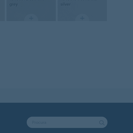
grey
silver