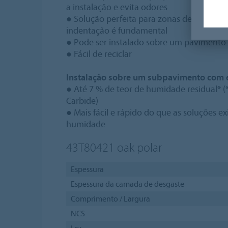
a instalação e evita odores
● Solução perfeita para zonas de tráfego i
indentação é fundamental
● Pode ser instalado sobre um pavimento 
● Fácil de reciclar
Instalação sobre um subpavimento com e
● Até 7 % de teor de humidade residual* 
Carbide)
● Mais fácil e rápido do que as soluções e
humidade
43T80421
oak polar
Espessura
Espessura da camada de desgaste
Comprimento / Largura
NCS
Lrv