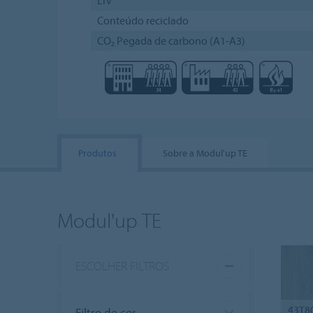
Conteúdo reciclado
CO₂ Pegada de carbono (A1-A3)
Produtos
Sobre a Modul'up TE
Modul'up TE
ESCOLHER FILTROS
43T8
Filtro de cor