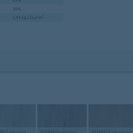
20%
5,93 kg CO₂e/m²
0421
oak polar
43T80472
oak silver
43T80473
oak natural