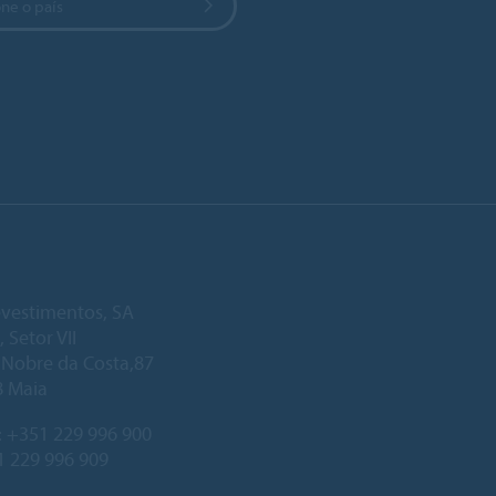
ne o país
vestimentos, SA
, Setor VII
. Nobre da Costa,87
8 Maia
:
+351 229 996 900
1 229 996 909