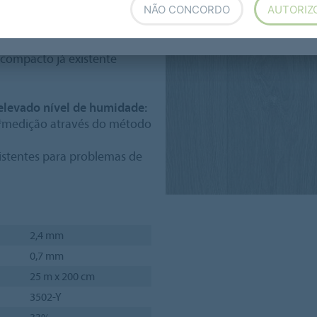
NÃO CONCORDO
AUTORIZ
ntenso onde a resistência à
compacto já existente
levado nível de humidade:
(*medição através do método
xistentes para problemas de
2,4 mm
0,7 mm
25 m x 200 cm
3502-Y
33%