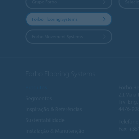
Grupo Forbo
Selecio
Forbo Flooring Systems
Forbo Movement Systems
Forbo Flooring Systems
Produtos
Forbo Re
Z.I.Maia I
Segmentos
Trv. Eng
4476-90
Inspiração & Referências
Sustentabilidade
Telefone
Fax: +35
Instalação & Manutenção