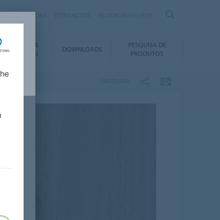
IRAS
NOTÍCIAS
CONTACTOS
FLOORVISUALIZER
NSTALAÇÃO &
PESQUISA DE
DOWNLOADS
ANUTENÇÃO
PRODUTOS
lhe
PARTILHAR
m
a