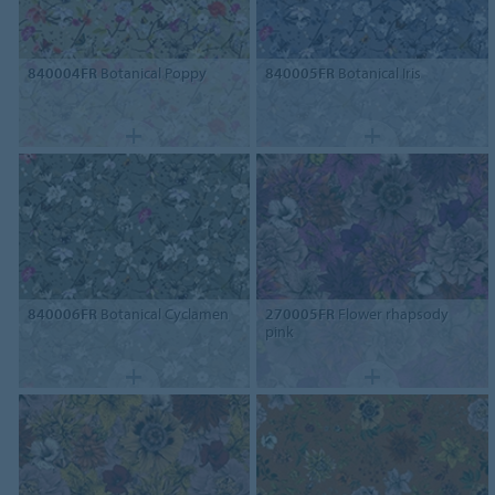
840004FR
Botanical Poppy
840005FR
Botanical Iris
840006FR
Botanical Cyclamen
270005FR
Flower rhapsody
pink