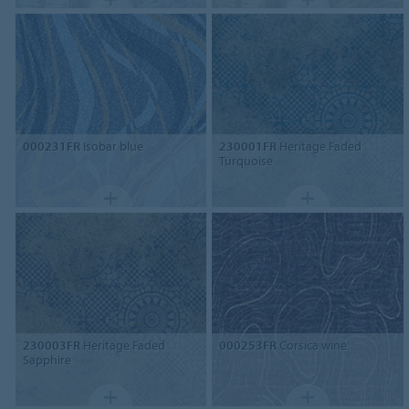
000231FR
Isobar blue
230001FR
Heritage Faded
Turquoise
230003FR
Heritage Faded
000253FR
Corsica wine
Sapphire