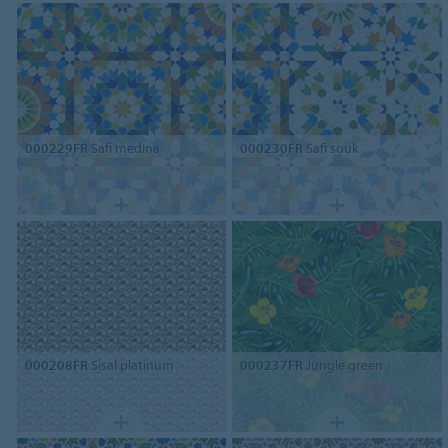
000229FR
Safi medina
000230FR
Safi souk
000208FR
Sisal platinum
000237FR
Jungle green