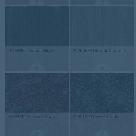
202010FR
Latitude Basalt
202006FR
Latitude Chromite
240013FR
Newport Oxide
240012FR
Newport Nickel