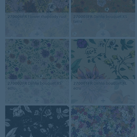
270006FR
Flower rhapsody rust
270003FR
Dahlia bouquet XS
terra
270002FR
Dahlia bouquet XS
270001FR
Dahlia bouquet XL
ecru
ecru