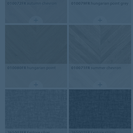
010072FR
autumn chevron
010079FR
hungarian point grey
010080FR
hungarian point
010071FR
summer chevron
265003FR
Explore silver
265001FR
Explore storm