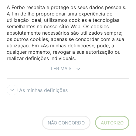
A Forbo respeita e protege os seus dados pessoais.
670002FR
Floret Camellia
670003FR
Floret Orchid
A fim de lhe proporcionar uma experiência de
utilização ideal, utilizamos cookies e tecnologias
semelhantes no nosso sítio Web. Os cookies
absolutamente necessários são utilizados sempre;
os outros cookies, apenas se concordar com a sua
utilização. Em «As minhas definições», pode, a
qualquer momento, revogar a sua autorização ou
realizar definições individuais.
LER MAIS
670004FR
Floret Poppy
670005FR
Floret Iris
As minhas definições
NÃO CONCORDO
AUTORIZO