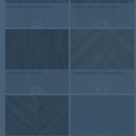
010074FR
shadow plank
010077FR
smoked walnut
010055FR
chestnut
36022FR
classic herringbone