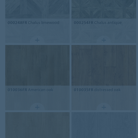
000248FR
Chalus limewood
000254FR
Chalus antique
010036FR
American oak
010035FR
distressed oak