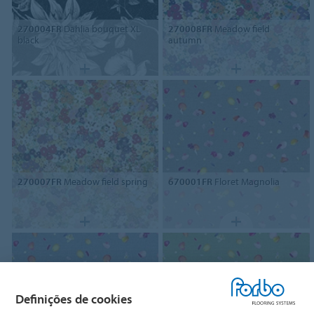
270004FR
Dahlia bouquet XL
270008FR
Meadow field
black
autumn
270007FR
Meadow field spring
670001FR
Floret Magnolia
Definições de cookies