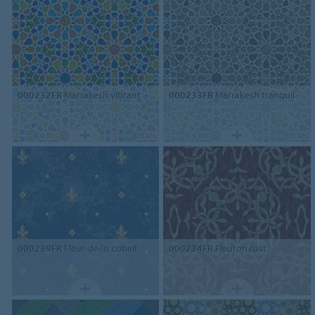
000232FR
Marrakesh vibrant
000233FR
Marrakesh tranquil
000239FR
Fleur-de-lis cobalt
000234FR
Fleuron rust