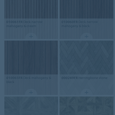
010061FR
Deck narrow
010060FR
Deck narrow
mahogany & cream
mahogany & black
010065FR
Deck mahogany &
000249FR
Herringbone stone
black