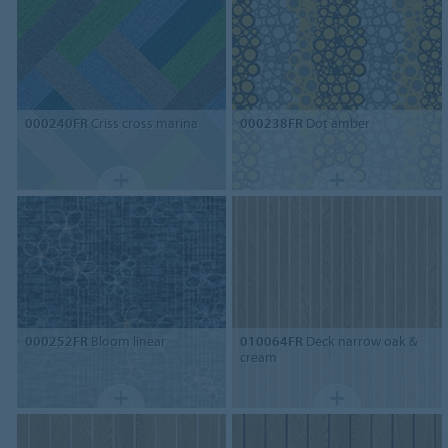
000240FR
Criss cross marina
000238FR
Dot amber
000252FR
Bloom linear
010064FR
Deck narrow oak &
cream