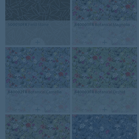
500030FR
Field Stone
840001FR
Botanical Magnolia
840002FR
Botanical Camellia
840003FR
Botanical Orchid