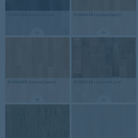
010037FR
blackened oak
010041FR
smoked beech
010042FR
steamed beech
010002FR
reclaimed pine