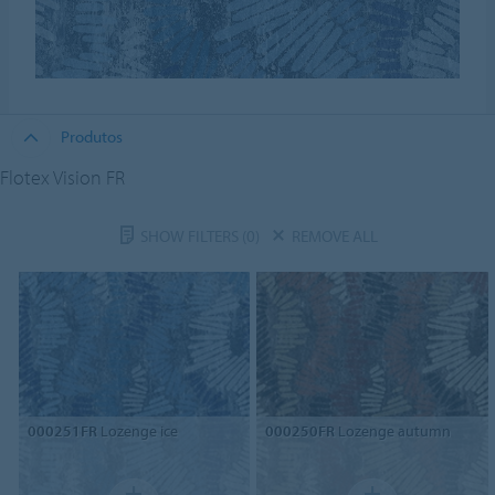
Produtos
Flotex Vision FR
SHOW FILTERS
(0)
REMOVE ALL
000251FR
Lozenge ice
000250FR
Lozenge autumn