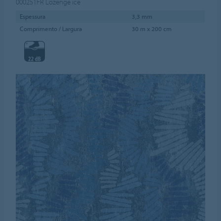
000251FR
Lozenge ice
Espessura
3,3 mm
Comprimento / Largura
30 m x 200 cm