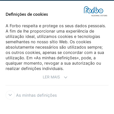
Forbo Flooring Systems
Definições de cookies
Forbo Movement Systems
A Forbo respeita e protege os seus dados pessoais.
A fim de lhe proporcionar uma experiência de
utilização ideal, utilizamos cookies e tecnologias
semelhantes no nosso sítio Web. Os cookies
Sites Forbo
absolutamente necessários são utilizados sempre;
os outros cookies, apenas se concordar com a sua
Selecione o país
utilização. Em «As minhas definições», pode, a
qualquer momento, revogar a sua autorização ou
realizar definições individuais.
LER MAIS
As minhas definições
Termos e Condições
Aviso Legal e Termos de Uso
Proteção de
dados
Cookies
Forbo Integrity Line
Definições de cookies