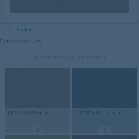
Produtos
Flotex bordaduras
SHOW FILTERS
(0)
REMOVE ALL
211076/232076
pebble
211110/232110
tempest