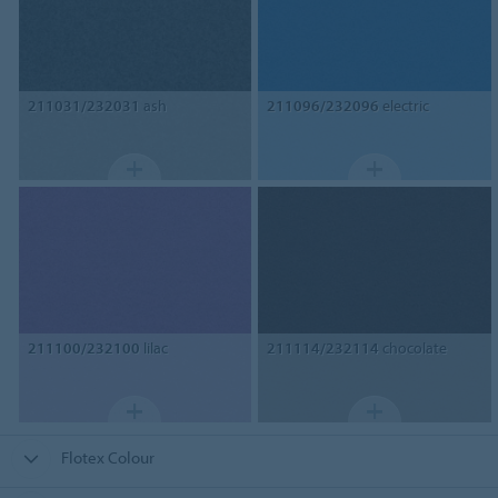
211031/232031
ash
211096/232096
electric
211100/232100
lilac
211114/232114
chocolate
Flotex Colour