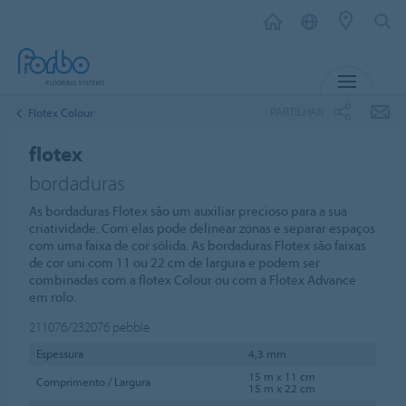
MENU
PARTILHAR
Flotex Colour
flotex
bordaduras
As bordaduras Flotex são um auxiliar precioso para a sua
criatividade. Com elas pode delinear zonas e separar espaços
com uma faixa de cor sólida. As bordaduras Flotex são faixas
de cor uni com 11 ou 22 cm de largura e podem ser
combinadas com a flotex Colour ou com a Flotex Advance
em rolo.
211076/232076
pebble
Espessura
4,3 mm
15 m x 11 cm
Comprimento / Largura
15 m x 22 cm