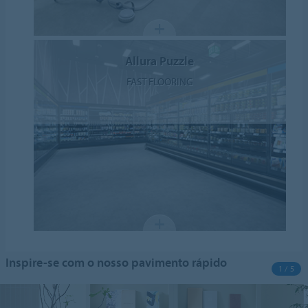
Allura Puzzle
FAST FLOORING
Inspire-se com o nosso pavimento rápido
1 / 5