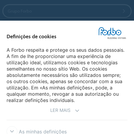
Grupo Forbo
Forbo Flooring Systems
Definições de cookies
Forbo Movement Systems
A Forbo respeita e protege os seus dados pessoais.
A fim de lhe proporcionar uma experiência de
utilização ideal, utilizamos cookies e tecnologias
semelhantes no nosso sítio Web. Os cookies
Sites Forbo
absolutamente necessários são utilizados sempre;
os outros cookies, apenas se concordar com a sua
Selecione o país
utilização. Em «As minhas definições», pode, a
qualquer momento, revogar a sua autorização ou
realizar definições individuais.
LER MAIS
As minhas definições