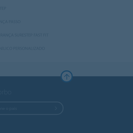
TEP
ANÇA PASSO
RANÇA SURESTEP FAST FIT
INÍLICO PERSONALIZADO
Forbo
ne o país