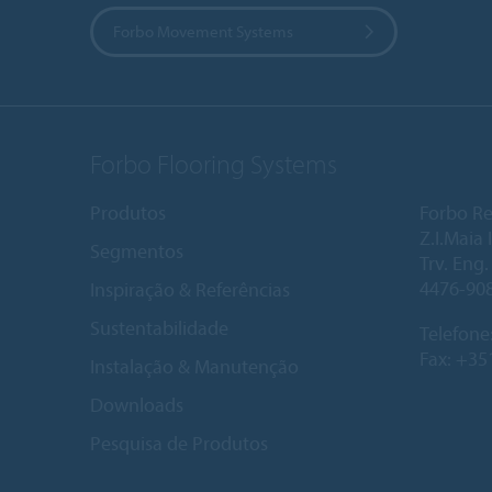
Forbo Movement Systems
Forbo Flooring Systems
Produtos
Forbo Re
Z.I.Maia I
Segmentos
Trv. Eng
4476-90
Inspiração & Referências
Sustentabilidade
Telefone
Fax: +35
Instalação & Manutenção
Downloads
Pesquisa de Produtos