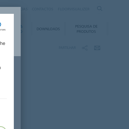
IRAS
NOTÍCIAS
CONTACTOS
FLOORVISUALIZER
NSTALAÇÃO &
PESQUISA DE
DOWNLOADS
ANUTENÇÃO
PRODUTOS
lhe
PARTILHAR
m
a