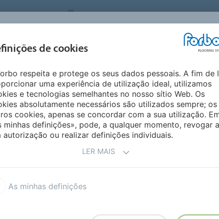
 SYSTEMS
PORTUGAL
QUEM SOMOS
CARRE
INSPIRAÇÃO &
I
finições de cookies
SEGMENTOS
SUSTENTABILIDADE
REFERÊNCIAS
M
orbo respeita e protege os seus dados pessoais. A fim de 
geneous
porcionar uma experiência de utilização ideal, utilizamos
NEO DE PROJETO
kies e tecnologias semelhantes no nosso sítio Web. Os
kies absolutamente necessários são utilizados sempre; os
ros cookies, apenas se concordar com a sua utilização. E
s minhas definições», pode, a qualquer momento, revogar 
ção e manutenção do seu revestimento vinílico
 autorização ou realizar definições individuais.
alação e manutenção do pavimento e informações sobre
etrizes assegurará o desempenho do Revestimento de
LER MAIS
trativo duradouro.
estado através das filiais de vendas e dos departamentos
As minhas definições
, contacte o escritório local da Forbo para obter mais