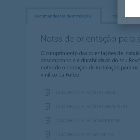
Recomendações de instalação
Produtos de in
Notas de orientação para a
O cumprimento das orientações de instalaç
desempenho e a durabilidade do seu Reve
notas de orientação de instalação para os 
vinílico da Forbo.
GUIA DE INSTALAÇÃO ETERNAL
GUIA DE INSTALAÇÃO ETERNAL NEXT
GUIA DE INSTALAÇÃO MODUL'UP
GUIA DE INSTALAÇÃO SARLON