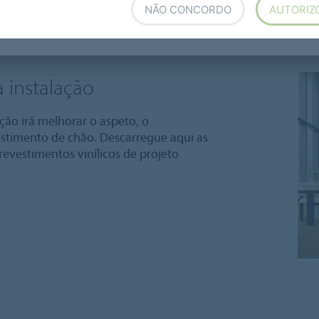
NÃO CONCORDO
AUTORIZ
stalação
Soldadura
Tratamento do revestimento
 instalação
ão irá melhorar o aspeto, o
stimento de chão. Descarregue aqui as
revestimentos vinílicos de projeto