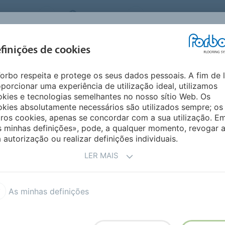
 SYSTEMS
PORTUGAL
QUEM SOMOS
CARRE
INSPIRAÇÃO &
I
finições de cookies
SEGMENTOS
SUSTENTABILIDADE
REFERÊNCIAS
M
orbo respeita e protege os seus dados pessoais. A fim de 
ing
porcionar uma experiência de utilização ideal, utilizamos
SALAS BRANCAS
kies e tecnologias semelhantes no nosso sítio Web. Os
kies absolutamente necessários são utilizados sempre; os
ros cookies, apenas se concordar com a sua utilização. E
s minhas definições», pode, a qualquer momento, revogar 
lação e manutenção do seu Revestimento de chão Sphera
 autorização ou realizar definições individuais.
e instalação e manutenção do pavimento, vídeos de
talação. O cumprimento das diretrizes assegurará o
LER MAIS
da a sua vida útil e uma aparência atraente e
As minhas definições
estado através das filiais de vendas e dos departamentos
, contacte o escritório local da Forbo para obter mais