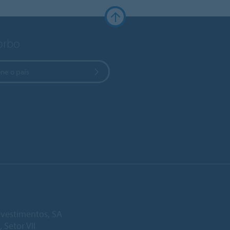
Forbo
ne o país
vestimentos, SA
, Setor VII