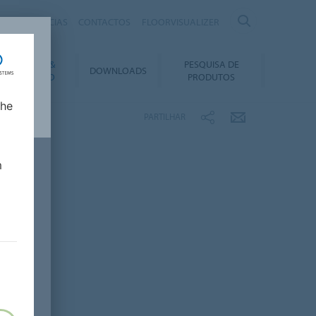
IRAS
NOTÍCIAS
CONTACTOS
FLOORVISUALIZER
NSTALAÇÃO &
PESQUISA DE
DOWNLOADS
ANUTENÇÃO
PRODUTOS
lhe
PARTILHAR
m
a