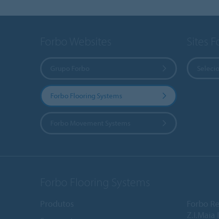
Forbo Websites
Sites 
Grupo Forbo
Selecio
Forbo Flooring Systems
Forbo Movement Systems
Forbo Flooring Systems
Produtos
Forbo Re
Z.I.Maia I