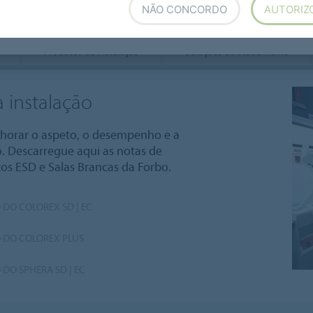
NÃO CONCORDO
AUTORIZ
Produtos de instalação
Soluções de acabamento
 instalação
elhorar o aspeto, o desempenho e a
. Descarregue aqui as notas de
os ESD e Salas Brancas da Forbo.
 DO COLOREX SD | EC
 DO COLOREX PLUS
DO SPHERA SD | EC