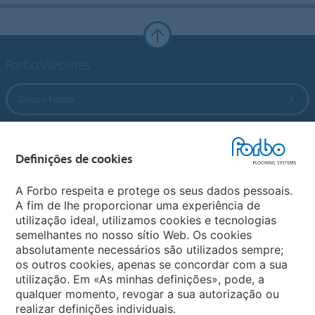
Forbo Websites
Grupo Forbo
Forbo Flooring Systems
Definições de cookies
Forbo Movement Systems
A Forbo respeita e protege os seus dados pessoais.
A fim de lhe proporcionar uma experiência de
utilização ideal, utilizamos cookies e tecnologias
semelhantes no nosso sítio Web. Os cookies
Sites Forbo
absolutamente necessários são utilizados sempre;
os outros cookies, apenas se concordar com a sua
Selecione o país
utilização. Em «As minhas definições», pode, a
qualquer momento, revogar a sua autorização ou
realizar definições individuais.