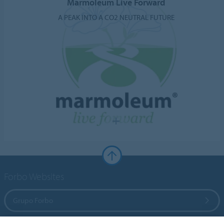
Marmoleum Live Forward
A PEAK INTO A CO2 NEUTRAL FUTURE
Forbo Websites
Grupo Forbo