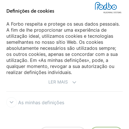
Forbo Flooring Systems
Definições de cookies
Forbo Movement Systems
A Forbo respeita e protege os seus dados pessoais.
A fim de lhe proporcionar uma experiência de
utilização ideal, utilizamos cookies e tecnologias
semelhantes no nosso sítio Web. Os cookies
Sites Forbo
absolutamente necessários são utilizados sempre;
os outros cookies, apenas se concordar com a sua
Selecione o país
utilização. Em «As minhas definições», pode, a
qualquer momento, revogar a sua autorização ou
realizar definições individuais.
LER MAIS
As minhas definições
Termos e Condições
Aviso Legal e Termos de Uso
Proteção de
dados
Cookies
Forbo Integrity Line
Definições de cookies