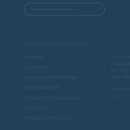
Forbo Movement Systems
Forbo Flooring Systems
Produtos
Forbo Re
Z.I.Maia I
Segmentos
Trv. Eng
4476-90
Inspiração & Referências
Sustentabilidade
Telefone
Fax: +35
Instalação & Manutenção
Downloads
Pesquisa de Produtos