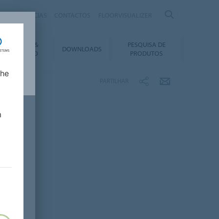
IRAS
NOTÍCIAS
CONTACTOS
FLOORVISUALIZER
NSTALAÇÃO &
PESQUISA DE
DOWNLOADS
ANUTENÇÃO
PRODUTOS
lhe
PARTILHAR
m
a