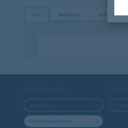
New
Marmoleum
Vinyl
F
Forbo Websites
Sites 
Grupo Forbo
Selecio
Forbo Flooring Systems