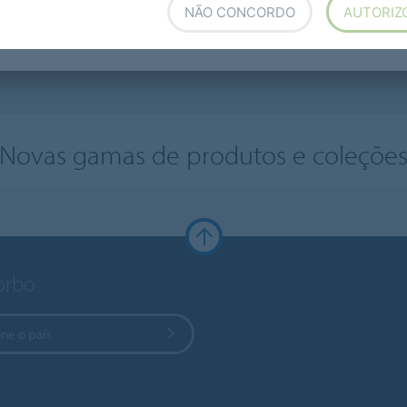
NÃO CONCORDO
AUTORIZ
lotex
LVT
Carpet tiles
Entrance Systems
Novas gamas de produtos e coleçõe
Forbo
ne o país