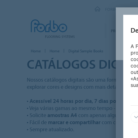
FORBO FLOORING
De
PRODUTOS
A F
Home
Home
Digital Sample Books
pro
CATÁLOGOS DIGITA
coo
coo
out
«A
Nossos catálogos digitais são uma forma perfeit
sua
explorar cores e designs com mais detalhes e so
•
Acessível 24 horas por dia, 7 dias por semana
• Veja várias gamas ao mesmo tempo -
sem prec
• Solicite
amostras A4
com apenas alguns clique
• Fácil de
marcar e compartilhar
com colegas.
• Sempre atualizado.