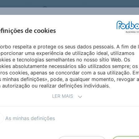
 SYSTEMS
PORTUGAL
QUEM SOMOS
CARRE
INSPIRAÇÃO &
I
finições de cookies
SEGMENTOS
SUSTENTABILIDADE
REFERÊNCIAS
M
orbo respeita e protege os seus dados pessoais. A fim de 
porcionar uma experiência de utilização ideal, utilizamos
IS
kies e tecnologias semelhantes no nosso sítio Web. Os
kies absolutamente necessários são utilizados sempre; os
ros cookies, apenas se concordar com a sua utilização. E
s minhas definições», pode, a qualquer momento, revogar 
a de visualizar nossa ampla coleção de produtos,
 autorização ou realizar definições individuais.
licitar amostras rapidamente.
LER MAIS
no seu computador, tablet ou celular.
isar esperar a chegada dos catálogos
.
s.
As minhas definições