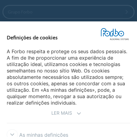
Grupo Forbo
Forbo Flooring Systems
Definições de cookies
Forbo Movement Systems
A Forbo respeita e protege os seus dados pessoais.
A fim de lhe proporcionar uma experiência de
utilização ideal, utilizamos cookies e tecnologias
semelhantes no nosso sítio Web. Os cookies
Sites Forbo
absolutamente necessários são utilizados sempre;
os outros cookies, apenas se concordar com a sua
Selecione o país
utilização. Em «As minhas definições», pode, a
qualquer momento, revogar a sua autorização ou
realizar definições individuais.
LER MAIS
As minhas definições