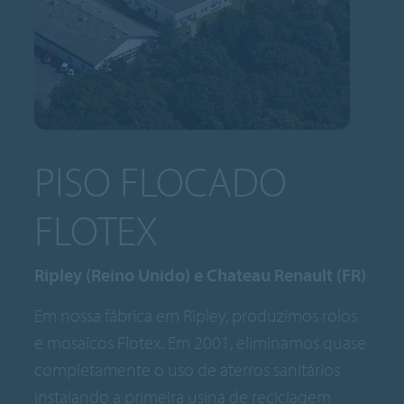
PISO FLOCADO
FLOTEX
Ripley (Reino Unido) e Chateau Renault (FR)
Em nossa fábrica em Ripley, produzimos rolos
e mosaicos Flotex. Em 2001, eliminamos quase
completamente o uso de aterros sanitários
instalando a primeira usina de reciclagem