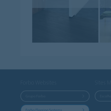
Forbo Websites
Sites 
Grupo Forbo
Escolha
Forbo Flooring Systems