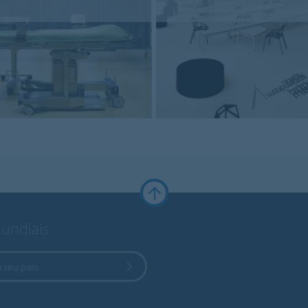
Mundiais
 seu país