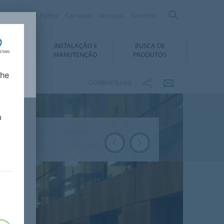
Sobre a Forbo
Carreiras
Notícias
Contato
INSTALAÇÃO E
BUSCA DE
ABILIDADE
MANUTENÇÃO
PRODUTOS
lhe
COMPARTILHAR
m
a