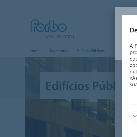
De
A F
Home
Segmentos
Edifícios Públicos
pro
coo
coo
out
«A
Edifícios Públicos
sua