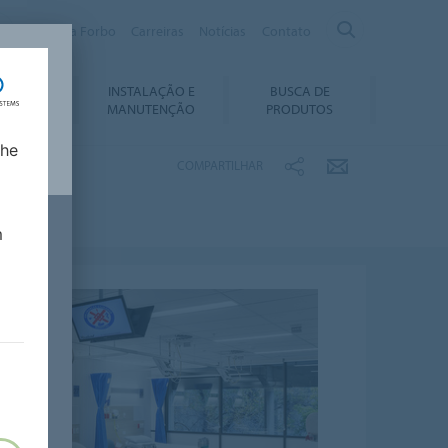
Sobre a Forbo
Carreiras
Notícias
Contato
INSTALAÇÃO E
BUSCA DE
ABILIDADE
MANUTENÇÃO
PRODUTOS
lhe
COMPARTILHAR
m
a