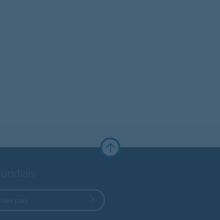
Mundiais
 seu país