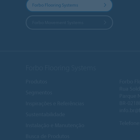
Forbo Flooring Systems
Forbo Movement Systems
Forbo Flooring Systems
Produtos
Forbo Fl
Rua Sold
Segmentos
Parque 
BR-02180
Inspirações e Referências
info.br@
Sustentabilidade
Telefone
Instalação e Manutenção
Busca de Produtos