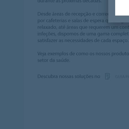
durante as próximas décadas.
Desde áreas de recepção e corredores com
por cafeterias e salas de espera que exi
relaxado, até áreas que requerem um contr
infeções, dispomos de uma gama complet
satisfazer as necessidades de cada espaço.
Veja exemplos de como os nossos produtos
setor da saúde.
Descubra nossas soluções no
GUIA P