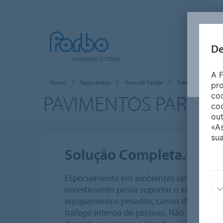
De
A F
Home
Segmentos
Área da Saúde
Transformando es
pro
PAVIMENTOS PARA O
coo
coo
out
«A
sua
Solução Completa. Únic
Especialmente em ambientes sanitários, é
revestimento possa suportar o impacto do 
equipamentos pesados, camas de hospitais
tráfego intenso de pessoas. Não apenas