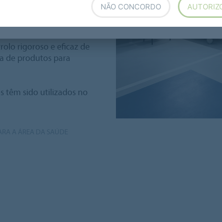
NÃO CONCORDO
AUTORIZ
 tráfego intenso, passando
gem um ambiente mais
olo rigoroso e eficaz de
a de produtos para
 têm sido utilizados no
ARA A ÁREA DA SAÚDE