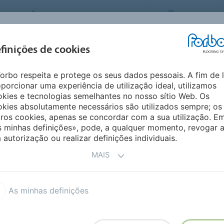
FORBO FLOORING SYSTEMS
BRAZIL
INSPIRAÇÕES E
finições de cookies
PRODUTOS
SEGMENTOS
SUSTENT
REFERÊNCIAS
orbo respeita e protege os seus dados pessoais. A fim de 
paços - Guia para a área da saúde
porcionar uma experiência de utilização ideal, utilizamos
SETOR SANITÁRIO
kies e tecnologias semelhantes no nosso sítio Web. Os
kies absolutamente necessários são utilizados sempre; os
ros cookies, apenas se concordar com a sua utilização. E
s minhas definições», pode, a qualquer momento, revogar 
 autorização ou realizar definições individuais.
o Fornecedor
MAIS
 importante que o
tráfego diário de
As minhas definições
, cadeiras de rodas e um
 hoje ou amanhã, mas também