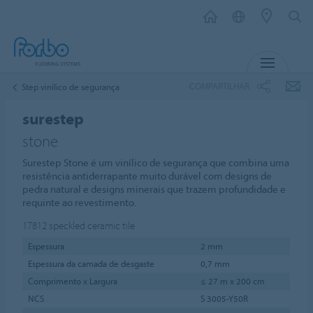
MENU
COMPARTILHAR
Step vinílico de segurança
surestep
stone
Surestep Stone é um vinílico de segurança que combina uma
resistência antiderrapante muito durável com designs de
pedra natural e designs minerais que trazem profundidade e
requinte ao revestimento.
17812
speckled ceramic tile
Espessura
2 mm
Espessura da camada de desgaste
0,7 mm
Comprimento x Largura
≤ 27 m x 200 cm
NCS
S 3005-Y50R