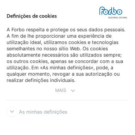
Forbo Flooring Systems
Definições de cookies
Forbo Movement Systems
A Forbo respeita e protege os seus dados pessoais.
A fim de lhe proporcionar uma experiência de
utilização ideal, utilizamos cookies e tecnologias
semelhantes no nosso sítio Web. Os cookies
Sites Mundiais
absolutamente necessários são utilizados sempre;
os outros cookies, apenas se concordar com a sua
Escolha seu país
utilização. Em «As minhas definições», pode, a
qualquer momento, revogar a sua autorização ou
realizar definições individuais.
MAIS
As minhas definições
Termos e Condições
Aviso Legal e Termos de Uso
Proteção de
Dados
Cookies
Forbo Integrity Line
Definições de cookies