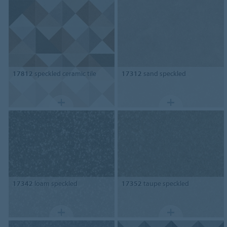
17812
speckled ceramic tile
17312
sand speckled
17342
loam speckled
17352
taupe speckled