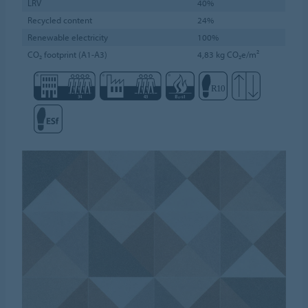
LRV
40%
Recycled content
24%
Renewable electricity
100%
CO₂ footprint (A1-A3)
4,83 kg CO₂e/m²