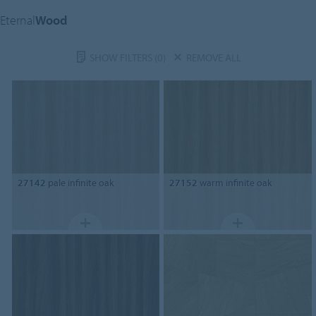
Eternal
Wood
SHOW FILTERS
(0)
REMOVE ALL
27142
pale infinite oak
27152
warm infinite oak