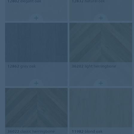
12802
elegant oak
12832
natural oak
12862
grey oak
36202
light herringbone
36022
classic herringbone
11982
blond oak