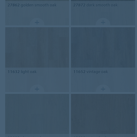
27862
golden smooth oak
27872
dark smooth oak
11632
light oak
11652
vintage oak