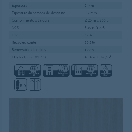
Espessura
2 mm
Espessura da camada de desgaste
0,7 mm
Comprimento x Largura
≤ 25 m x 200 cm
NCS
S 3010-Y20R
LRV
37%
Recycled content
30,5%
Renewable electricity
100%
CO₂ footprint (A1-A3)
4,54 kg CO₂e/m²