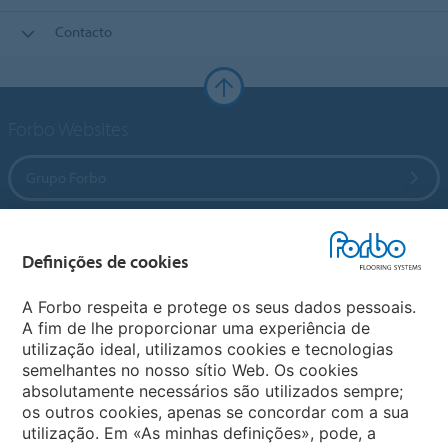
Contacto
Forbo Websites
Grupo Forbo
Forbo Flooring Systems
Definições de cookies
Forbo Movement Systems
A Forbo respeita e protege os seus dados pessoais.
A fim de lhe proporcionar uma experiência de
utilização ideal, utilizamos cookies e tecnologias
semelhantes no nosso sítio Web. Os cookies
Sites Mundiais
absolutamente necessários são utilizados sempre;
os outros cookies, apenas se concordar com a sua
Escolha seu país
utilização. Em «As minhas definições», pode, a