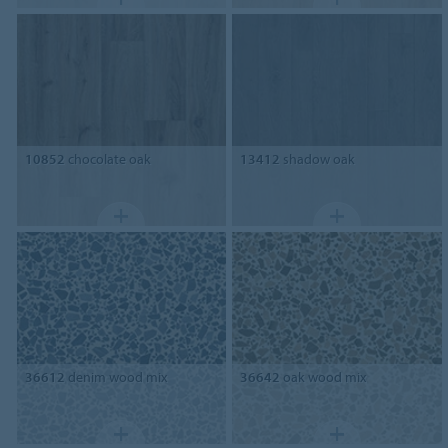
10852
chocolate oak
13412
shadow oak
36612
denim wood mix
36642
oak wood mix