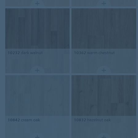
10232
dark walnut
10362
warm chestnut
10842
cream oak
10832
hazelnut oak