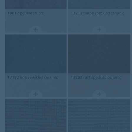
10012
pebble stucco
13212
taupe speckled ceramic
13192
iron speckled ceramic
13202
rust speckled ceramic