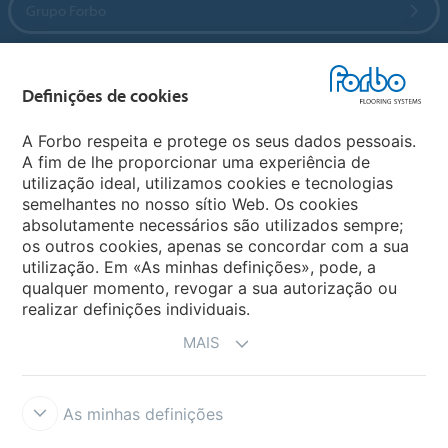
Grupo Forbo
Forbo Flooring Systems
Definições de cookies
Forbo Movement Systems
A Forbo respeita e protege os seus dados pessoais.
A fim de lhe proporcionar uma experiência de
utilização ideal, utilizamos cookies e tecnologias
semelhantes no nosso sítio Web. Os cookies
Sites Mundiais
absolutamente necessários são utilizados sempre;
os outros cookies, apenas se concordar com a sua
Escolha seu país
utilização. Em «As minhas definições», pode, a
qualquer momento, revogar a sua autorização ou
realizar definições individuais.
MAIS
As minhas definições