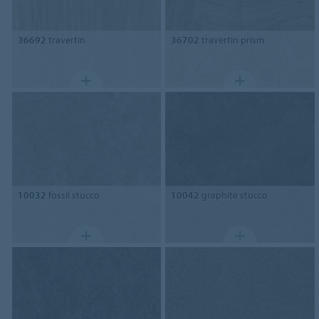
36692
travertin
36702
travertin prism
10032
fossil stucco
10042
graphite stucco