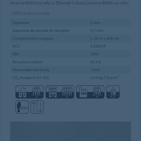
(marca:4664;css-nAr) e [Eternal Colour] (marca:4666;css-nAr).
13002
silver concrete
Espessura
2 mm
Espessura da camada de desgaste
0,7 mm
Comprimento x Largura
≤ 25 m x 200 cm
NCS
S 3502-R
LRV
33%
Recycled content
30,5%
Renewable electricity
100%
CO₂ footprint (A1-A3)
4,54 kg CO₂e/m²