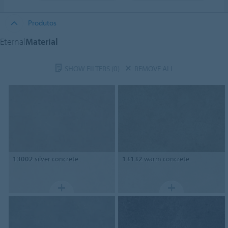
Produtos
Eternal
Material
SHOW FILTERS
(0)
REMOVE ALL
13002
silver concrete
13132
warm concrete