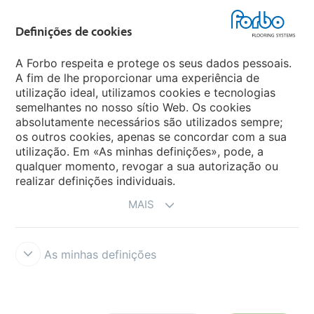
Forbo Flooring Systems
Definições de cookies
Forbo Movement Systems
A Forbo respeita e protege os seus dados pessoais.
A fim de lhe proporcionar uma experiência de
utilização ideal, utilizamos cookies e tecnologias
semelhantes no nosso sítio Web. Os cookies
Sites Mundiais
absolutamente necessários são utilizados sempre;
os outros cookies, apenas se concordar com a sua
Escolha seu país
utilização. Em «As minhas definições», pode, a
qualquer momento, revogar a sua autorização ou
realizar definições individuais.
MAIS
As minhas definições
Termos e Condições
Aviso Legal e Termos de Uso
Proteção de
Dados
Cookies
Forbo Integrity Line
Definições de cookies