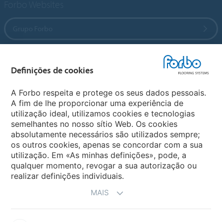
Forbo Websites
Grupo Forbo
Forbo Flooring Systems
Definições de cookies
Forbo Movement Systems
A Forbo respeita e protege os seus dados pessoais.
A fim de lhe proporcionar uma experiência de
utilização ideal, utilizamos cookies e tecnologias
semelhantes no nosso sítio Web. Os cookies
Sites Mundiais
absolutamente necessários são utilizados sempre;
os outros cookies, apenas se concordar com a sua
Escolha seu país
utilização. Em «As minhas definições», pode, a
qualquer momento, revogar a sua autorização ou
realizar definições individuais.
MAIS