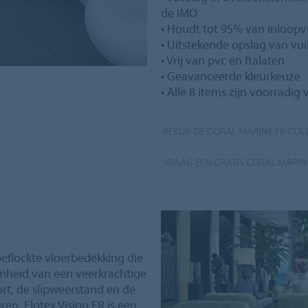
de IMO
• Houdt tot 95% van inloopv
• Uitstekende opslag van vu
• Vrij van pvc en ftalaten
• Geavanceerde kleurkeuze
• Alle 8 items zijn voorradig 
BEKIJK DE CORAL MARINE FR COL
VRAAG EEN GRATIS CORAL MARIN
 beflockte vloerbedekking die
mheid van een veerkrachtige
t, de slipweerstand en de
en. Flotex Vision FR is een