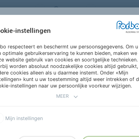
ORING SYSTEMS
BELGIUM
FAQ
OVER ONS
okie-instellingen
rbo respecteert en beschermt uw persoonsgegevens. Om u
INSPIRATIE &
INSTALLATIE &
DUURZAAMHEID
P
n optimale gebruikerservaring te kunnen bieden, maken we
REFERENTIES
ONDERHOUD
e website gebruik van cookies en soortgelijke technieken.
rbij worden absoluut noodzakelijke cookies altijd gebruikt,
ere cookies alleen als u daarmee instemt. Onder «Mijn
NE
tellingen» kunt u uw toestemming altijd weer intrekken of 
kie-instellingen naar uw persoonlijke voorkeur wijzigen.
MEER
Mijn instellingen
n voor schepen