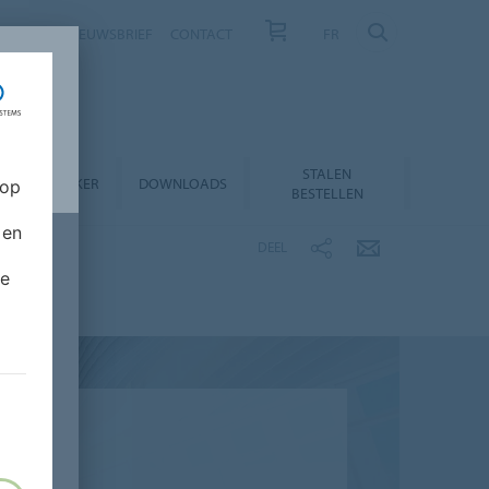
NIEUWS
NIEUWSBRIEF
CONTACT
FR
STALEN
RODUCTZOEKER
DOWNLOADS
 op
BESTELLEN
 en
DEEL
de