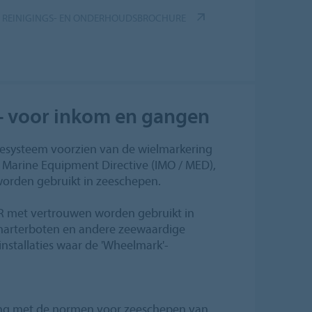
ZE REINIGINGS- EN ONDERHOUDSBROCHURE
 - voor inkom en gangen
eesysteem voorzien van de wielmarkering
Marine Equipment Directive (IMO / MED),
worden gebruikt in zeeschepen.
FR met vertrouwen worden gebruikt in
charterboten en andere zeewaardige
installaties waar de 'Wheelmark'-
ing met de normen voor zeeschepen van