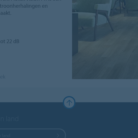
patroonherhalingen en
aakt.
tot 22 dB
eek
en land
w land