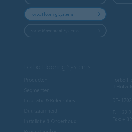
Forbo Flooring Systems
Forbo Movement Systems
Forbo Flooring Systems
Producten
Forbo Fl
't Hofve
Segmenten
BE- 1702
Inspiratie & Referenties
Duurzaamheid
T:
+ 32 2
Fax: + 32
Installatie & Onderhoud
Productzoeker