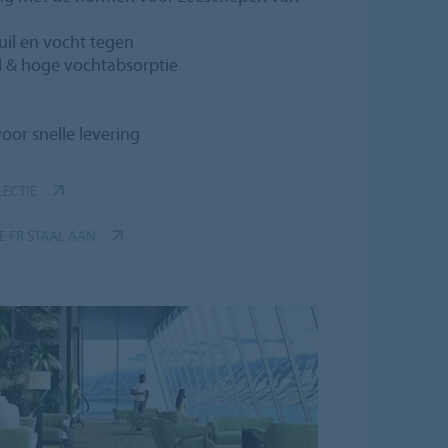
uil en vocht tegen
il & hoge vochtabsorptie
voor snelle levering
LECTIE
E FR STAAL AAN