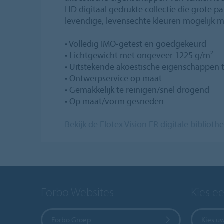
HD digitaal gedrukte collectie die grote 
levendige, levensechte kleuren mogelijk m
• Volledig IMO-getest en goedgekeurd
• Lichtgewicht met ongeveer 1225 g/m²
• Uitstekende akoestische eigenschappen 
• Ontwerpservice op maat
• Gemakkelijk te reinigen/snel drogend
• Op maat/vorm gesneden
Bekijk de Flotex Vision FR digitale biblioth
Forbo Websites
Kies e
Forbo Groep
Kies u