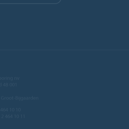
ooring nv
ld 4B 001
 Groot-Bijgaarden
 464 10 10
 2 464 10 11