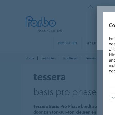
FORBO FLO
Co
Fo
PRODUCTEN
SEGMENTEN
ee
onz
Hie
Home
Producten
Tapijttegels
Tessera planken
and
ins
coo
tessera
basis pro phase pla
Tessera Basis Pro Phase biedt zowel veelzi
door zijn ton-sur-ton kleuren en aanspr