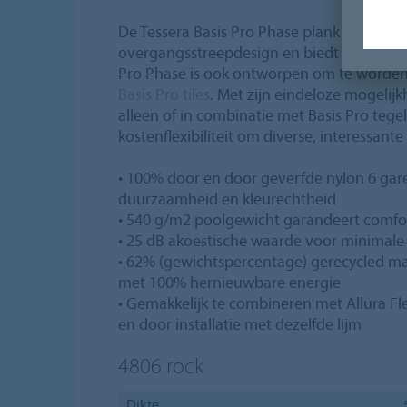
De Tessera Basis Pro Phase plank (100cm 
overgangsstreepdesign en biedt 6 neutrale
Pro Phase is ook ontworpen om te word
Basis Pro tiles
. Met zijn eindeloze mogelij
alleen of in combinatie met Basis Pro tege
kostenflexibiliteit om diverse, interessant
• 100% door en door geverfde nylon 6 gare
duurzaamheid en kleurechtheid
• 540 g/m2 poolgewicht garandeert comf
• 25 dB akoestische waarde voor minimale
• 62% (gewichtspercentage) gerecycled m
met 100% hernieuwbare energie
• Gemakkelijk te combineren met Allura Fl
en door installatie met dezelfde lijm
4806
rock
Dikte