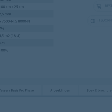
BEST
100 cm x 25 cm
2,6 mm
FLOORP
S 7500-N, S 8000-N
7%
4,5 m2 (18 st)
62%
100%
Tessera Basis Pro Phase
Afbeeldingen
Boek & brochure