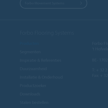
Forbo Movement Systems
Forbo Flooring Systems
Producten
Forbo Fl
't Hofve
Segmenten
BE- 1702
Inspiratie & Referenties
Duurzaamheid
T:
+ 32 2
Fax: + 32
Installatie & Onderhoud
Productzoeker
Downloads
Stalen bestellen