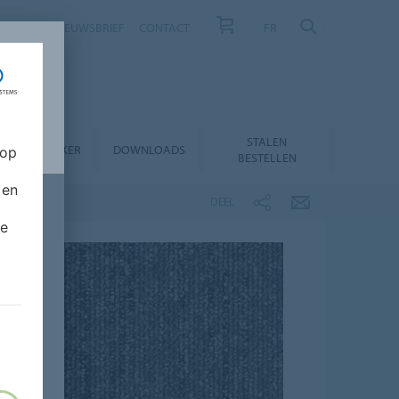
NIEUWS
NIEUWSBRIEF
CONTACT
FR
STALEN
RODUCTZOEKER
DOWNLOADS
 op
BESTELLEN
 en
DEEL
de