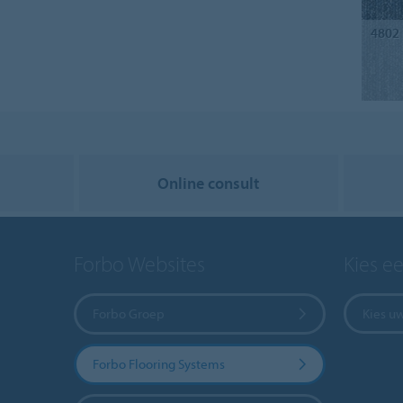
4802
Online consult
Forbo Websites
Kies e
Forbo Groep
Kies u
Forbo Flooring Systems