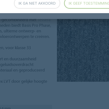
IK GA NIET AKKOORD
IK GEEF TOESTEMMIN
x 25cm) heeft een modern
 en 6 accentopties. Basis
en gecombineerd met
Tessera
kheden biedt Basis Pro Phase,
ls, ultieme ontwerp- en
e vloerontwerpen te creëren.
n, voor klasse 33
ort en duurzaamheid
 geluidsoverdracht
ateriaal en geproduceerd
ex LVT door gelijke hoogte
5,6 mm