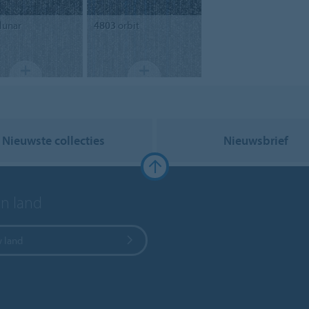
lunar
4803
orbit
Nieuwste collecties
Nieuwsbrief
en land
w land