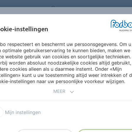
ORING SYSTEMS
BELGIUM
FAQ
OVER ONS
okie-instellingen
rbo respecteert en beschermt uw persoonsgegevens. Om u
INSPIRATIE &
INSTALLATIE &
DUURZAAMHEID
P
n optimale gebruikerservaring te kunnen bieden, maken we
REFERENTIES
ONDERHOUD
e website gebruik van cookies en soortgelijke technieken.
rbij worden absoluut noodzakelijke cookies altijd gebruikt,
Tessera Basis Pro Phase planken
ere cookies alleen als u daarmee instemt. Onder «Mijn
tellingen» kunt u uw toestemming altijd weer intrekken of 
kie-instellingen naar uw persoonlijke voorkeur wijzigen.
MEER
nken
Mijn instellingen
jdigheid als creativiteit
ekend overgangsdesign.