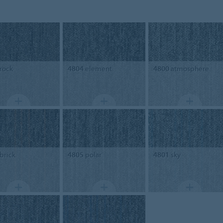
rock
4804
element
4800
atmosphere
brick
4805
polar
4801
sky