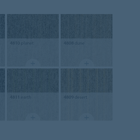
4810
planet
4808
dune
4811
earth
4809
desert