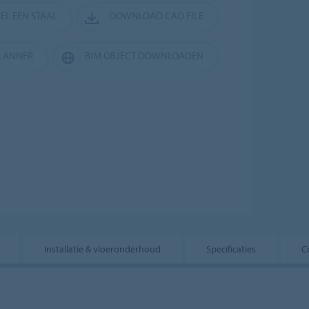
EL EEN STAAL
DOWNLOAD CAD FILE
LANNER
BIM OBJECT DOWNLOADEN
Installatie & vloeronderhoud
Specificaties
C