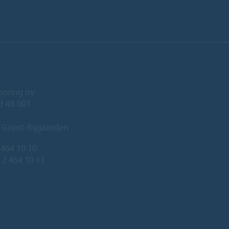
ooring nv
ld 4B 001
 Groot-Bijgaarden
 464 10 10
 2 464 10 11