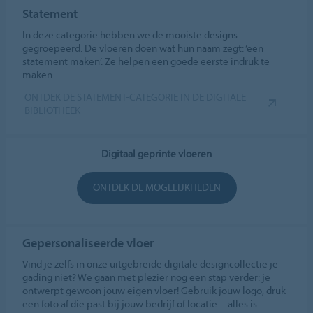
Statement
In deze categorie hebben we de mooiste designs
gegroepeerd. De vloeren doen wat hun naam zegt: ‘een
statement maken’. Ze helpen een goede eerste indruk te
maken.
ONTDEK DE STATEMENT-CATEGORIE IN DE DIGITALE
BIBLIOTHEEK
Digitaal geprinte vloeren
ONTDEK DE MOGELIJKHEDEN
Gepersonaliseerde vloer
Vind je zelfs in onze uitgebreide digitale designcollectie je
gading niet? We gaan met plezier nog een stap verder: je
ontwerpt gewoon jouw eigen vloer! Gebruik jouw logo, druk
een foto af die past bij jouw bedrijf of locatie ... alles is