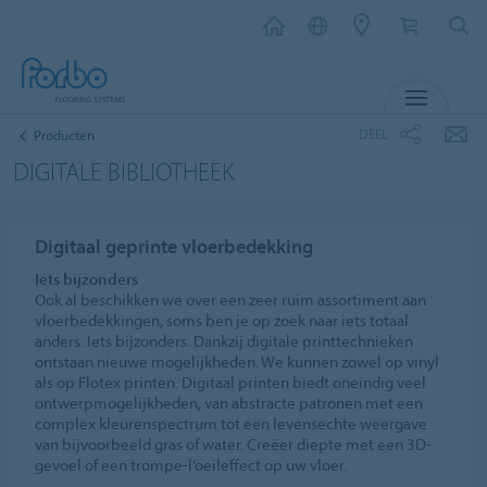
MENU
DEEL
Producten
DIGITALE BIBLIOTHEEK
Digitaal geprinte vloerbedekking
Iets bijzonders
Ook al beschikken we over een zeer ruim assortiment aan
vloerbedekkingen, soms ben je op zoek naar iets totaal
anders. Iets bijzonders. Dankzij digitale printtechnieken
ontstaan nieuwe mogelijkheden. We kunnen zowel op vinyl
als op Flotex printen. Digitaal printen biedt oneindig veel
ontwerpmogelijkheden, van abstracte patronen met een
complex kleurenspectrum tot een levensechte weergave
van bijvoorbeeld gras of water. Creëer diepte met een 3D-
gevoel of een trompe-l’oeileffect op uw vloer.