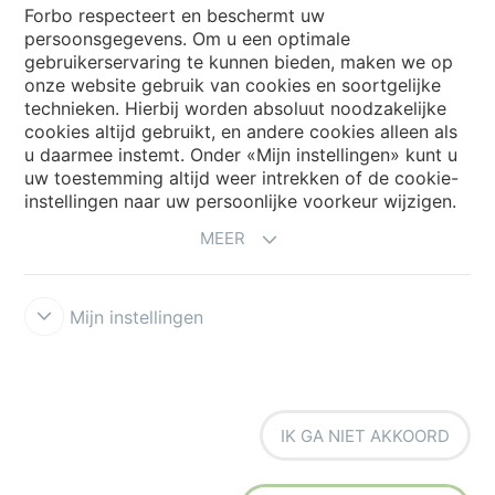
Forbo Flooring Systems
Forbo respecteert en beschermt uw
persoonsgegevens. Om u een optimale
gebruikerservaring te kunnen bieden, maken we op
Forbo Movement Systems
onze website gebruik van cookies en soortgelijke
technieken. Hierbij worden absoluut noodzakelijke
cookies altijd gebruikt, en andere cookies alleen als
u daarmee instemt. Onder «Mijn instellingen» kunt u
Kies een land
uw toestemming altijd weer intrekken of de cookie-
instellingen naar uw persoonlijke voorkeur wijzigen.
Kies uw land
MEER
Mijn instellingen
Disclaimer & Terms of use
Privacyverklaring
Cookies
Forbo
IK GA NIET AKKOORD
Integrity Line
Cookie-instellingen