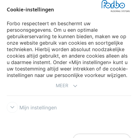
Forbo Groep
Cookie-instellingen
Forbo Flooring Systems
Forbo respecteert en beschermt uw
persoonsgegevens. Om u een optimale
gebruikerservaring te kunnen bieden, maken we op
Forbo Movement Systems
onze website gebruik van cookies en soortgelijke
technieken. Hierbij worden absoluut noodzakelijke
cookies altijd gebruikt, en andere cookies alleen als
u daarmee instemt. Onder «Mijn instellingen» kunt u
Kies een land
uw toestemming altijd weer intrekken of de cookie-
instellingen naar uw persoonlijke voorkeur wijzigen.
Kies uw land
MEER
Mijn instellingen