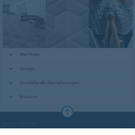
Mac Stopa
Designs
Verschillende vloeroplossingen
Brochure
Forbo Websites