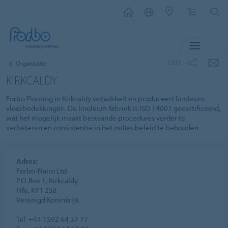
MENU
DEEL
Organisatie
KIRKCALDY
Forbo Flooring in Kirkcaldy ontwikkelt en produceert linoleum
vloerbedekkingen. De linoleum fabriek is ISO 14001 gecertificeerd,
wat het mogelijk maakt bestaande procedures verder te
verbeteren en consistentie in het milieubeleid te behouden.
Adres:
Forbo-Nairn Ltd.
P.O. Box 1, Kirkcaldy
Fife, KY1 2SB
Verenigd Koninkrijk
Tel: +44 1592 64 37 77