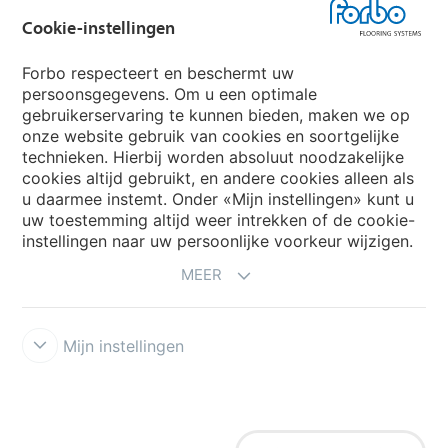
Forbo Groep
Cookie-instellingen
Forbo Flooring Systems
Forbo respecteert en beschermt uw
persoonsgegevens. Om u een optimale
gebruikerservaring te kunnen bieden, maken we op
Forbo Movement Systems
onze website gebruik van cookies en soortgelijke
technieken. Hierbij worden absoluut noodzakelijke
cookies altijd gebruikt, en andere cookies alleen als
u daarmee instemt. Onder «Mijn instellingen» kunt u
Kies een land
uw toestemming altijd weer intrekken of de cookie-
instellingen naar uw persoonlijke voorkeur wijzigen.
Kies uw land
MEER
Mijn instellingen