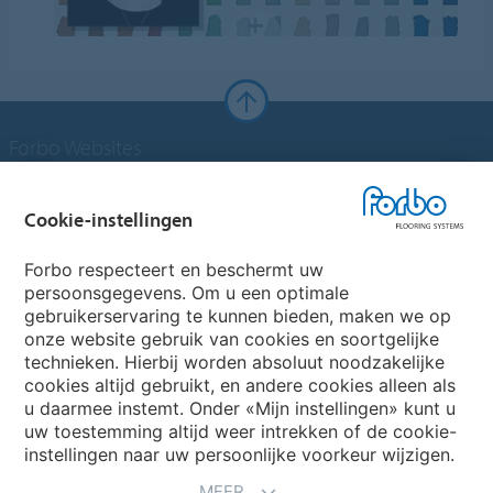
Forbo Websites
Forbo Groep
Cookie-instellingen
Forbo Flooring Systems
Forbo respecteert en beschermt uw
persoonsgegevens. Om u een optimale
gebruikerservaring te kunnen bieden, maken we op
Forbo Movement Systems
onze website gebruik van cookies en soortgelijke
technieken. Hierbij worden absoluut noodzakelijke
cookies altijd gebruikt, en andere cookies alleen als
u daarmee instemt. Onder «Mijn instellingen» kunt u
Kies een land
uw toestemming altijd weer intrekken of de cookie-
instellingen naar uw persoonlijke voorkeur wijzigen.
Kies uw land
MEER