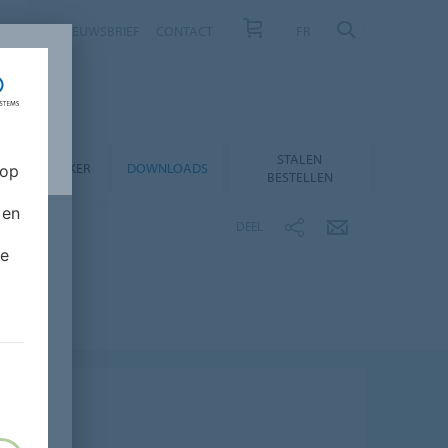
NIEUWS
NIEUWSBRIEF
CONTACT
FR
STALEN
RODUCTZOEKER
DOWNLOADS
 op
BESTELLEN
 en
DEEL
de