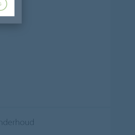
G
EGELS
nderhoud