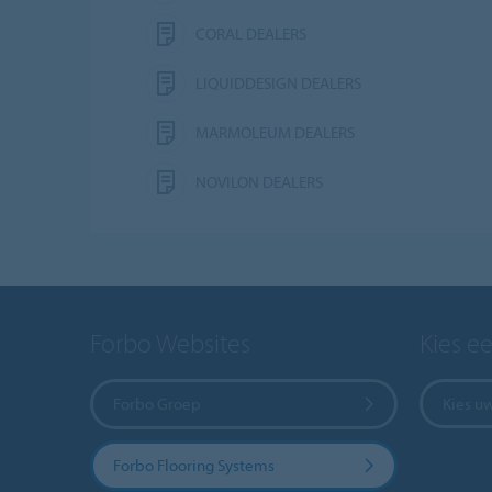
CORAL DEALERS
LIQUIDDESIGN DEALERS
MARMOLEUM DEALERS
NOVILON DEALERS
Forbo Websites
Kies e
Forbo Groep
Kies u
Forbo Flooring Systems