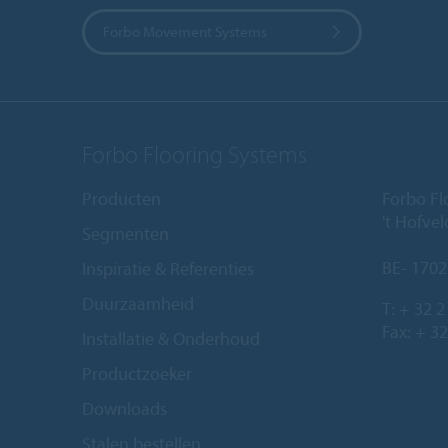
Forbo Movement Systems
Forbo Flooring Systems
Producten
Forbo Fl
't Hofve
Segmenten
BE- 1702
Inspiratie & Referenties
Duurzaamheid
T:
+ 32 2
Fax: + 32
Installatie & Onderhoud
Productzoeker
Downloads
Stalen bestellen