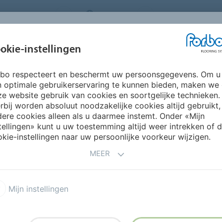
ORING SYSTEMS
BELGIUM
FAQ
OVER ONS
okie-instellingen
rbo respecteert en beschermt uw persoonsgegevens. Om u
INSPIRATIE &
INSTALLATIE &
DUURZAAMHEID
P
n optimale gebruikerservaring te kunnen bieden, maken we
REFERENTIES
ONDERHOUD
e website gebruik van cookies en soortgelijke technieken.
rbij worden absoluut noodzakelijke cookies altijd gebruikt,
ere cookies alleen als u daarmee instemt. Onder «Mijn
- CONSUMENTEN
tellingen» kunt u uw toestemming altijd weer intrekken of 
kie-instellingen naar uw persoonlijke voorkeur wijzigen.
MEER
Mijn instellingen
Technische fiches