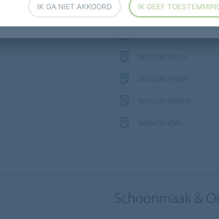
IK GA NIET AKKOORD
IK GEEF TOESTEMMIN
ALLURA LVT STROKEN EN T
ENDURO
NOVILON BELLA
NOVILON PRIMA
NOVILON TRAFFIC
NOVILON VIVA
Schoonmaak & O