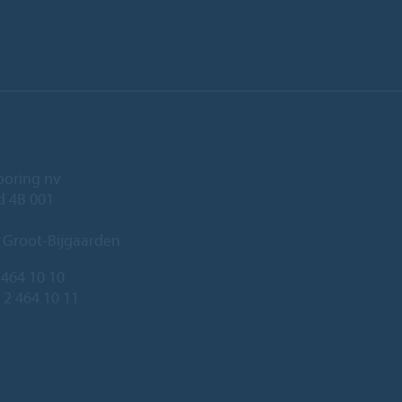
ooring nv
ld 4B 001
 Groot-Bijgaarden
 464 10 10
 2 464 10 11