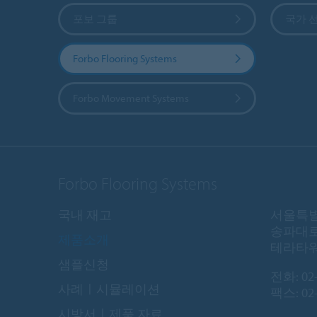
포보 그룹
국가 
Forbo Flooring Systems
Forbo Movement Systems
Forbo Flooring Systems
국내 재고
서울특별
송파대로
제품소개
테라타워 
샘플신청
전화:
02
사례ㅣ시뮬레이션
팩스: 02-
시방서ㅣ제품 자료