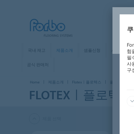
쿠
F
국내 재고
제품소개
샘플신청
사례ㅣ시뮬
험
필
사
공식 판매처
구
Home
제품소개
Flotexㅣ플로텍스
플로텍스 플
FLOTEXㅣ플로텍스
제품 선택