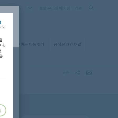
OUTH KOREA
포보 온라인 매거진
약관
경
매거
원하는 제품 찾기
공식 온라인 채널
다.
만
을
공유
함