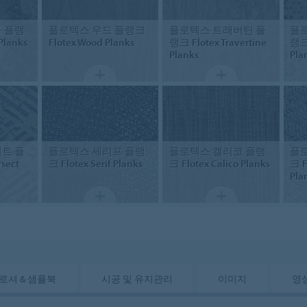
 플랭
플로텍스 우드 플랭크
플로텍스 트래버틴 플
플
 Planks
Flotex Wood Planks
랭크
Flotex Travertine
랭
Planks
Pla
트 플
플로텍스 세리프 플랭
플로텍스 캘리코 플랭
플
rsect
크
Flotex Serif Planks
크
Flotex Calico Planks
크
F
Pla
로셔 & 샘플북
시공 및 유지관리
이미지
영