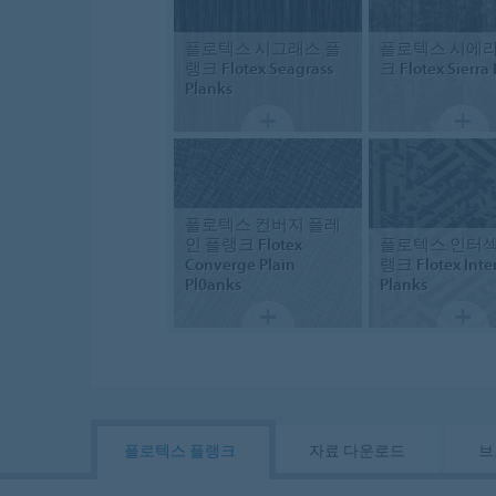
플로텍스 시그래스 플
플로텍스 시에라
랭크
Flotex Seagrass
크
Flotex Sierra
Planks
플로텍스 컨버지 플레
인 플랭크
Flotex
플로텍스 인터섹
Converge Plain
랭크
Flotex Inte
Pl0anks
Planks
플로텍스 플랭크
자료 다운로드
브