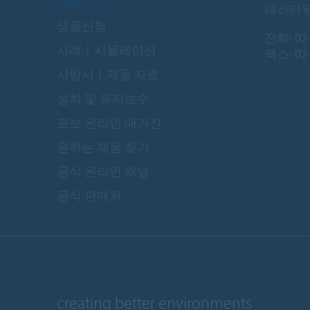
제품소개
테라타워 
샘플신청
전화:
02
사례ㅣ시뮬레이션
팩스: 02-
시방서ㅣ제품 자료
설치 및 유지보수
포보 온라인 매거진
원하는 제품 찾기
공식 온라인 채널
공식 판매처
creating better environments