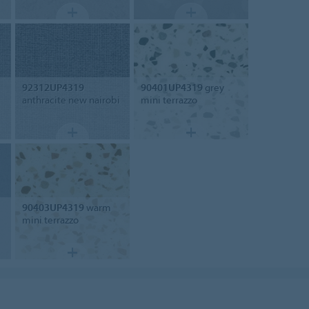
92312UP4319
90401UP4319
grey
anthracite new nairobi
mini terrazzo
90403UP4319
warm
mini terrazzo