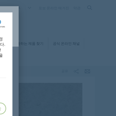
OUTH KOREA
포보 온라인 매거진
약관
경
매거
원하는 제품 찾기
공식 온라인 채널
다.
만
을
공유
함