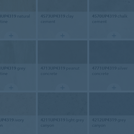
3UP4319
natural
4573UP4319
clay
4570UP4319
chalk
rtine
cement
cement
1UP4319
grey
4713UP4319
peanut
4771UP4319
silver
rtine
concrete
concrete
UP4319
ivory
4211UP4319
light grey
4212UP4319
grey
on
canyon
canyon