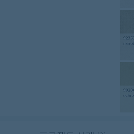
9235
nairo
9020
ochre