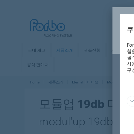
쿠
F
국내 재고
제품소개
샘플신청
사례ㅣ시뮬
험
필
사
공식 판매처
구
Home
제품소개
Eternalㅣ이터널
Modul'up 19 dB l
모듈업 19db 머
modul'up 19db mate