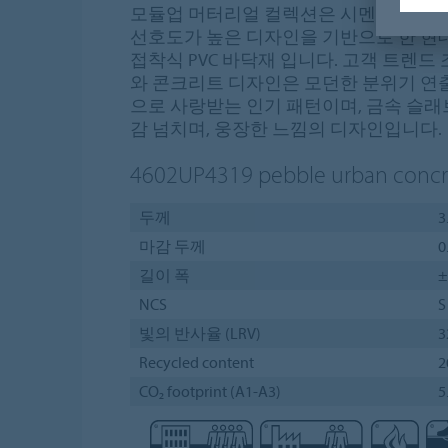
모듈업 머터리얼 컬렉션은 시멘트, 콘크리
선호도가 높은 디자인을 기반으로 한 현
접착식 PVC 바닥재 입니다. 고객 트렌드
와 콘크리트 디자인은 모던한 분위기 연
으로 사랑받는 인기 패턴이며, 금속 슬
감 넘치며, 웅장한 느낌의 디자인입니다.
4602UP4319
pebble urban concr
두께
3
마감 두께
0
길이 폭
±
NCS
S
빛의 반사율 (LRV)
3
Recycled content
2
CO₂ footprint (A1-A3)
5