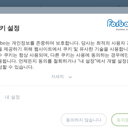
FORBO FLOORING SYSTEMS
S
키 설정
orbo는 개인정보를 존중하며 보호합니다. 당사는 최적의 사용자 
시방서ㅣ제품 자
포보 온라인 
레이션
설치 및 유지보수
을 제공하기 위해 웹사이트에서 쿠키 및 유사한 기술을 사용합니
료
진
수 쿠키는 항상 사용되며, 다른 쿠키는 사용에 동의하는 경우에
용됩니다. 언제든지 동의를 철회하거나 “내 설정”에서 개별 설정
성할 수 있습니다.
자세히
oose lay vinyl
모듈업 19dB 머터리얼
내 설정
터리얼
rial
동의하지 않습니다
동의