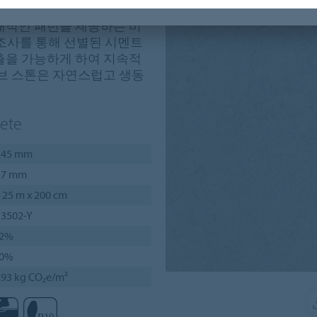
트, 스톤, 텍스타일과 같은
대적인 패턴을 제공하는 비
 조사를 통해 선별된 시멘트
출을 가능하게 하여 지속적
래브 스톤은 자연스럽고 생동
ete
.45 mm
.7 mm
 25 m x 200 cm
 3502-Y
2%
0%
.93 kg CO₂e/m²