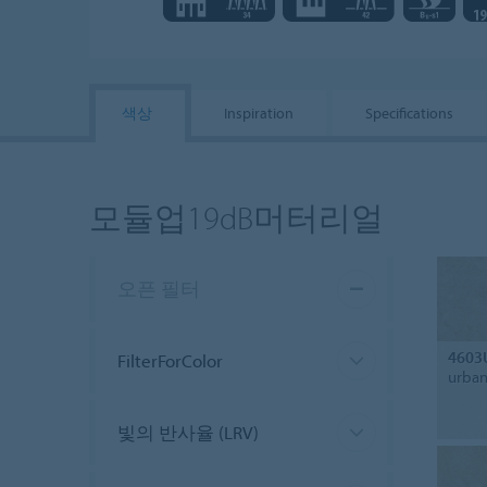
색상
Inspiration
Specifications
모듈업19dB머터리얼
오픈 필터
4603
FilterForColor
urban
빛의 반사율 (LRV)