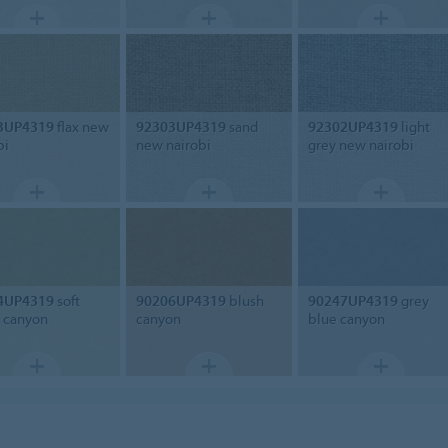
3UP4319
flax new
92303UP4319
sand
92302UP4319
light
bi
new nairobi
grey new nairobi
4UP4319
soft
90206UP4319
blush
90247UP4319
grey
 canyon
canyon
blue canyon