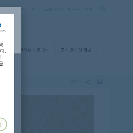
OUTH KOREA
포보 온라인 매거진
약관
경
매거
원하는 제품 찾기
공식 온라인 채널
다.
만
을
공유
함