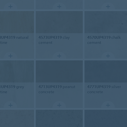
3UP4319
natural
4573UP4319
clay
4570UP4319
chalk
rtine
cement
cement
1UP4319
grey
4713UP4319
peanut
4771UP4319
silver
rtine
concrete
concrete