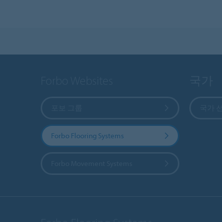
Forbo Websites
국가
포보 그룹
국가 
Forbo Flooring Systems
Forbo Movement Systems