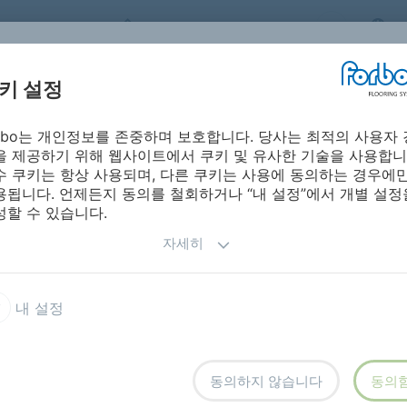
FORBO FLOORING SYSTEMS
S
키 설정
orbo는 개인정보를 존중하며 보호합니다. 당사는 최적의 사용자 
시방서ㅣ제품 자
포보 온라인 
레이션
설치 및 유지보수
을 제공하기 위해 웹사이트에서 쿠키 및 유사한 기술을 사용합니
료
진
수 쿠키는 항상 사용되며, 다른 쿠키는 사용에 동의하는 경우에
용됩니다. 언제든지 동의를 철회하거나 “내 설정”에서 개별 설정
성할 수 있습니다.
자세히
oose lay vinyl
모듈업 19dB 머터리얼
내 설정
터리얼
rial
동의하지 않습니다
동의