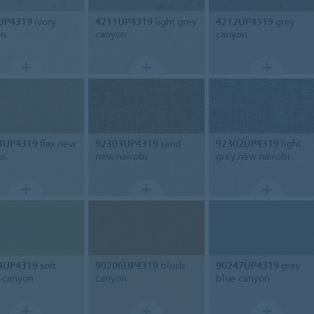
UP4319
ivory
4211UP4319
light grey
4212UP4319
grey
on
canyon
canyon
3UP4319
flax new
92303UP4319
sand
92302UP4319
light
bi
new nairobi
grey new nairobi
4UP4319
soft
90206UP4319
blush
90247UP4319
grey
 canyon
canyon
blue canyon