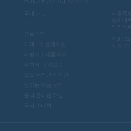
Forbo Flooring Systems
국내 재고
서울특별
송파대로
제품소개
테라타워 
샘플신청
전화:
02
사례ㅣ시뮬레이션
팩스: 02-
시방서ㅣ제품 자료
설치 및 유지보수
포보 온라인 매거진
원하는 제품 찾기
공식 온라인 채널
공식 판매처