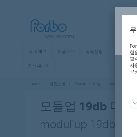
쿠
F
국내 재고
제품소개
샘플신청
사례ㅣ시뮬
험
필
사
공식 판매처
구
Home
제품소개
Eternalㅣ이터널
Modul'up 19 dB l
모듈업 19db 머
modul'up 19db mate