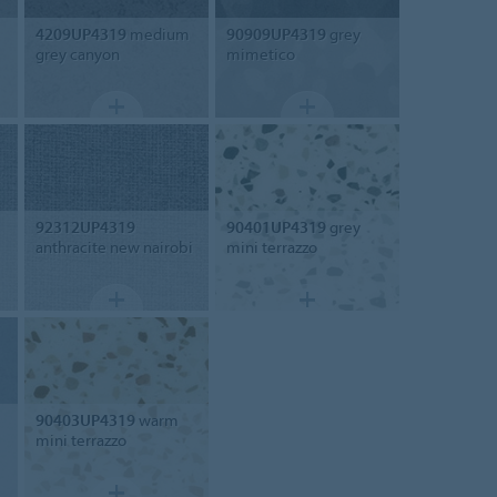
4209UP4319
medium
90909UP4319
grey
grey canyon
mimetico
92312UP4319
90401UP4319
grey
anthracite new nairobi
mini terrazzo
90403UP4319
warm
mini terrazzo