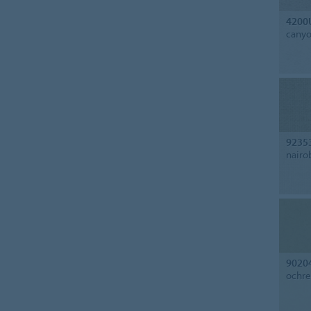
4200
cany
9235
nairo
9020
ochre