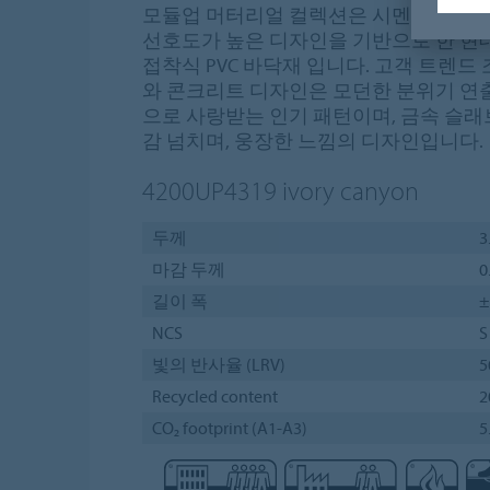
모듈업 머터리얼 컬렉션은 시멘트, 콘크리
선호도가 높은 디자인을 기반으로 한 현
접착식 PVC 바닥재 입니다. 고객 트렌드
와 콘크리트 디자인은 모던한 분위기 연
으로 사랑받는 인기 패턴이며, 금속 슬
감 넘치며, 웅장한 느낌의 디자인입니다.
4200UP4319
ivory canyon
두께
3
마감 두께
0
길이 폭
±
NCS
S
빛의 반사율 (LRV)
5
Recycled content
2
CO₂ footprint (A1-A3)
5