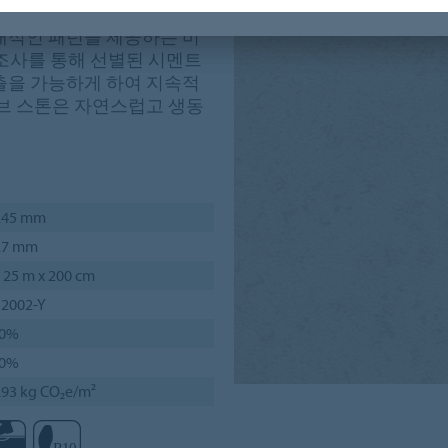
트, 스톤, 텍스타일과 같은
대적인 패턴을 제공하는 비
 조사를 통해 선별된 시멘트
출을 가능하게 하여 지속적
래브 스톤은 자연스럽고 생동
.45 mm
.7 mm
 25 m x 200 cm
 2002-Y
0%
0%
.93 kg CO₂e/m²