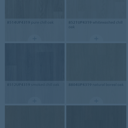
8514UP4319
pure chill oak
8521UP4319
whitewashed chill
oak
8512UP4319
smoked chill oak
8804UP4319
natural boreal oak