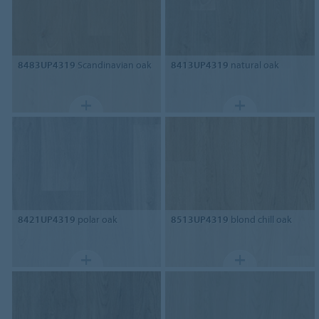
8483UP4319
Scandinavian oak
8413UP4319
natural oak
8421UP4319
polar oak
8513UP4319
blond chill oak