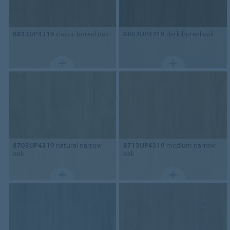
8813UP4319
classic boreal oak
8803UP4319
dark boreal oak
8703UP4319
natural narrow
8713UP4319
medium narrow
oak
oak