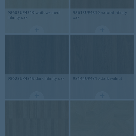
98603UP4319
whitewashed
98613UP4319
natural infinity
infinity oak
oak
98623UP4319
dark infinity oak
98144UP4319
dark walnut