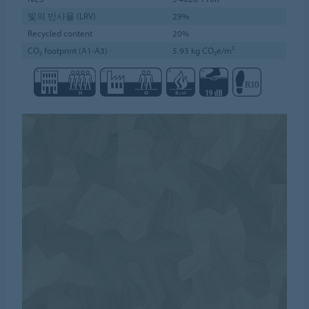
빛의 반사율 (LRV)
29%
Recycled content
20%
CO₂ footprint (A1-A3)
5.93 kg CO₂e/m²