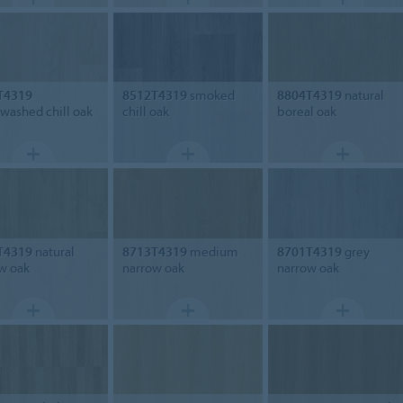
T4319
8512T4319
smoked
8804T4319
natural
washed chill oak
chill oak
boreal oak
T4319
natural
8713T4319
medium
8701T4319
grey
w oak
narrow oak
narrow oak