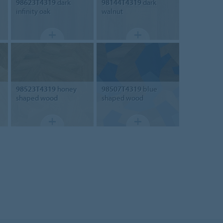
98623T4319
dark
98144T4319
dark
infinity oak
walnut
98523T4319
honey
98507T4319
blue
shaped wood
shaped wood