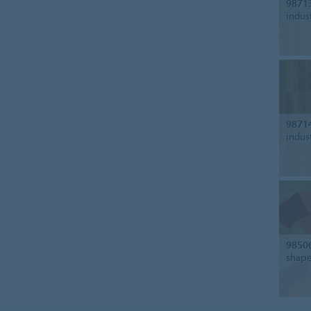
9871
indus
9871
indus
9850
shap