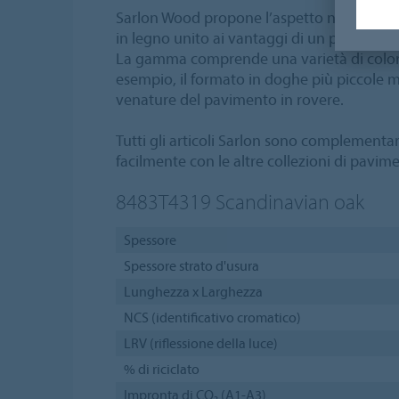
Sarlon Wood propone l’aspetto naturale e
in legno unito ai vantaggi di un pavimento v
La gamma comprende una varietà di colori
esempio, il formato in doghe più piccole m
venature del pavimento in rovere.
Tutti gli articoli Sarlon sono complementari
facilmente con le altre collezioni di pavim
8483T4319
Scandinavian oak
Spessore
Spessore strato d'usura
Lunghezza x Larghezza
NCS (identificativo cromatico)
LRV (riflessione della luce)
% di riciclato
Impronta di CO₂ (A1-A3)