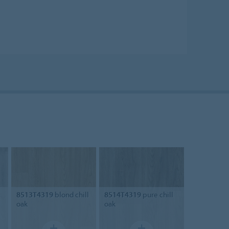
8513T4319
blond chill
8514T4319
pure chill
oak
oak