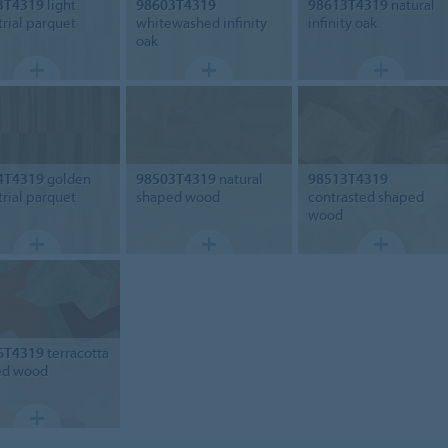
3T4319
light
98603T4319
98613T4319
natural
trial parquet
whitewashed infinity
infinity oak
oak
4T4319
golden
98503T4319
natural
98513T4319
trial parquet
shaped wood
contrasted shaped
wood
6T4319
terracotta
ed wood