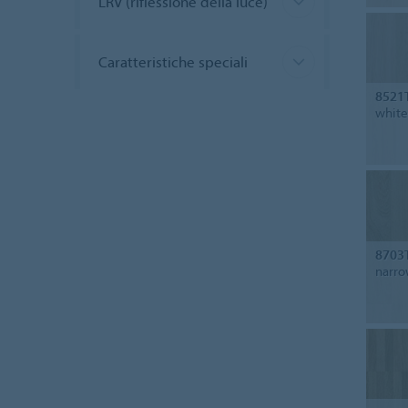
LRV (riflessione della luce)
Caratteristiche speciali
8521
white
8703
narro