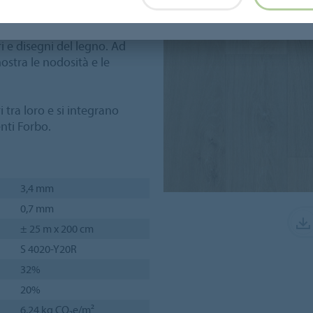
 autentico di un pavimento
inilico di altissima qualità.
 e disegni del legno. Ad
ostra le nodosità e le
 tra loro e si integrano
enti Forbo.
3,4 mm
0,7 mm
± 25 m x 200 cm
S 4020-Y20R
32%
20%
6,24 kg CO₂e/m²