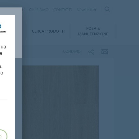
logo Prodotti
CHI SIAMO
CONTATTI
Newsletter
POSA &
DOWNLOAD
CERCA PRODOTTI
MANUTENZIONE
tua
CONDIVIDI
e
o.
so
O