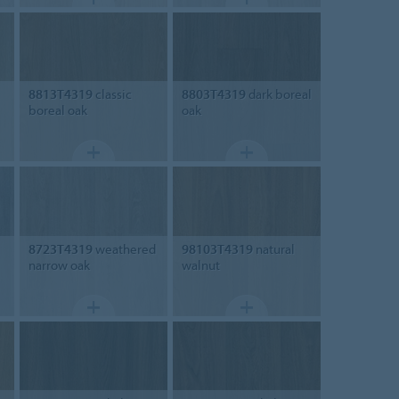
8813T4319
classic
8803T4319
dark boreal
boreal oak
oak
8723T4319
weathered
98103T4319
natural
narrow oak
walnut