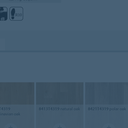
T4319
8413T4319
natural oak
8421T4319
polar oak
inavian oak