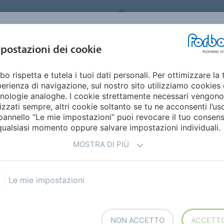
ORBO FLOORING SYSTEMS
ITALY
Home
Cata
DESIGN E
postazioni dei cookie
STENIBILITÀ
PRODOTTI
SETTORI
ISPIRAZIONE
bo rispetta e tutela i tuoi dati personali. Per ottimizzare la 
lico acustico
Sarlon 19 dB Wood
erienza di navigazione, sul nostro sito utilizziamo cookies 
nologie analoghe. I cookie strettamente necessari vengono
lizzati sempre, altri cookie soltanto se tu ne acconsenti l’us
pannello “Le mie impostazioni” puoi revocare il tuo consen
qualsiasi momento oppure salvare impostazioni individuali.
MOSTRA DI PIÙ
ffico sul mercato.
Le mie impostazioni
9 dB.
to 19 dB.
etti rilevanti.
NON ACCETTO
ACCETT