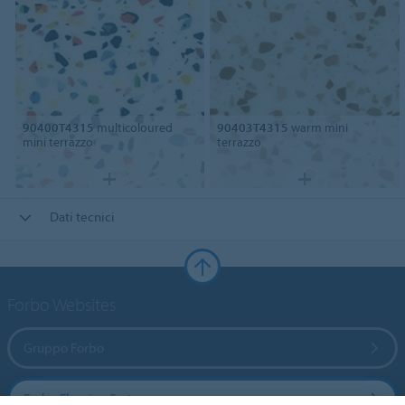
90400T4315
multicoloured
90403T4315
warm mini
mini terrazzo
terrazzo
Dati tecnici
Forbo Websites
Gruppo Forbo
Forbo Flooring Systems