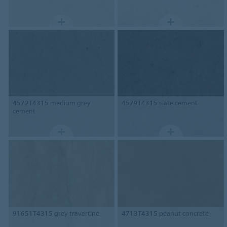
4572T4315
medium grey
4579T4315
slate cement
cement
91651T4315
grey travertine
4713T4315
peanut concrete