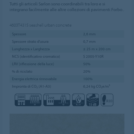
Tutti gli articoli Sarlon sono coordinabili tra loro e si
integrano facilmente alle altre collezioni di pavimenti Forbo..
4603T4315
seashell urban concrete
Spessore
2,6 mm
Spessore strato d'usura
0,7 mm
Lunghezza x Larghezza
± 25 m x 200 cm
NCS (identificativo cromatico)
S 2005-Y10R
LRV (riflessione della luce)
50%
% di riciclato
20%
Energia elettrica rinnovabile
100%
Impronta di CO₂ (A1-A3)
6,24 kg CO₂e/m²