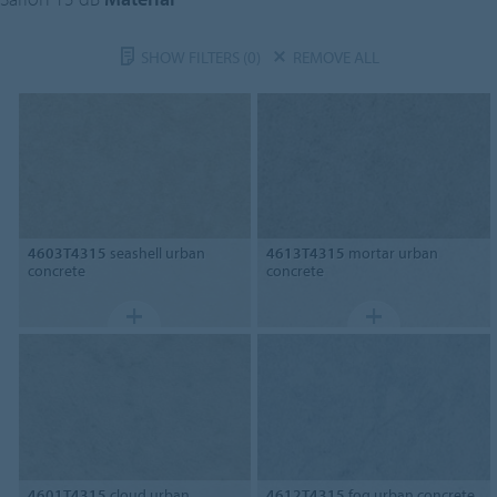
SHOW FILTERS
(0)
REMOVE ALL
4603T4315
seashell urban
4613T4315
mortar urban
concrete
concrete
4601T4315
cloud urban
4612T4315
fog urban concrete