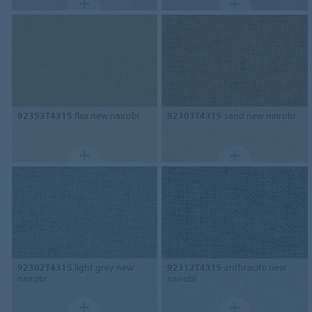
92353T4315
flax new nairobi
92303T4315
sand new nairobi
92302T4315
light grey new
92312T4315
anthracite new
nairobi
nairobi