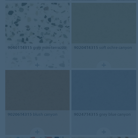
90401T4315
grey mini terrazzo
90204T4315
soft ochre canyon
90206T4315
blush canyon
90247T4315
grey blue canyon