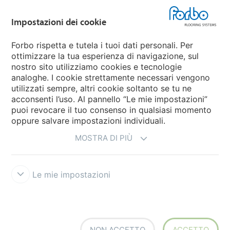
Impostazioni dei cookie
Forbo Movement Systems
Forbo rispetta e tutela i tuoi dati personali. Per
ottimizzare la tua esperienza di navigazione, sul
nostro sito utilizziamo cookies e tecnologie
Seleziona una nazione
analoghe. I cookie strettamente necessari vengono
utilizzati sempre, altri cookie soltanto se tu ne
Seleziona una nazione
acconsenti l’uso. Al pannello “Le mie impostazioni”
puoi revocare il tuo consenso in qualsiasi momento
oppure salvare impostazioni individuali.
MOSTRA DI PIÙ
Le mie impostazioni
Disclaimer e Condizioni d'uso
Trattamento dati personali
Cookies
Forbo Integrity Line
Impostazioni dei cookie
NON ACCETTO
ACCETTO