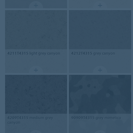
4211T4315
light grey canyon
4212T4315
grey canyon
4209T4315
medium grey
90909T4315
grey mimetico
canyon