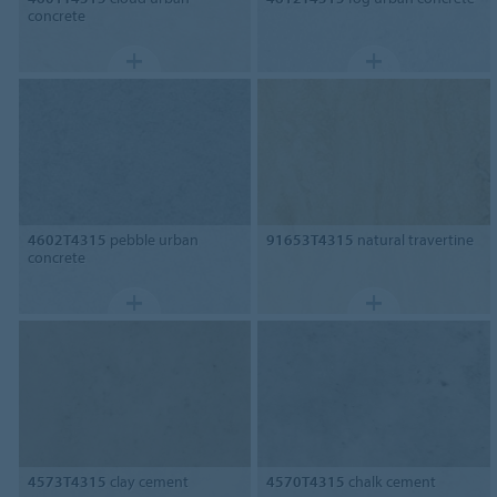
concrete
4602T4315
pebble urban
91653T4315
natural travertine
concrete
4573T4315
clay cement
4570T4315
chalk cement