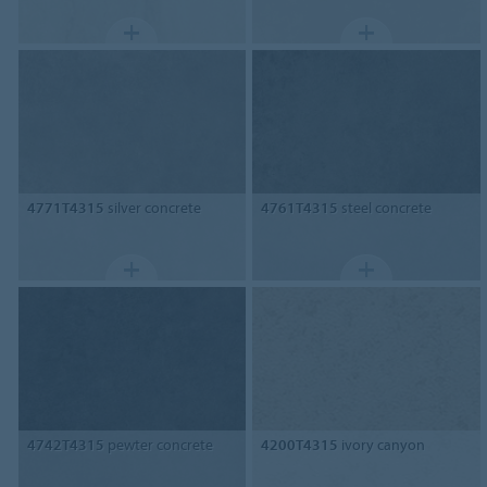
4771T4315
silver concrete
4761T4315
steel concrete
4742T4315
pewter concrete
4200T4315
ivory canyon