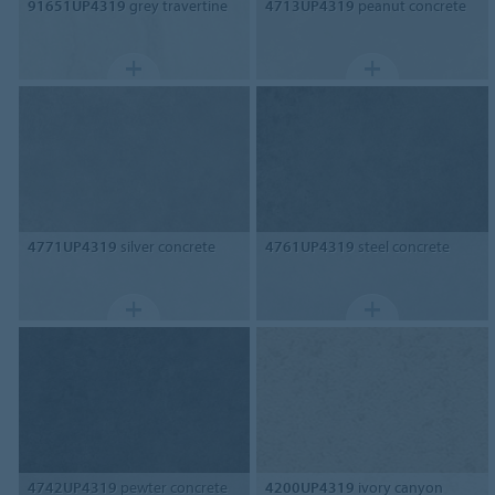
91651UP4319
grey travertine
4713UP4319
peanut concrete
4771UP4319
silver concrete
4761UP4319
steel concrete
4742UP4319
pewter concrete
4200UP4319
ivory canyon