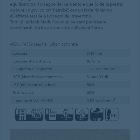
equilibrio tra il disegno del cemento e quello della pietra;
oppure i nuovi colori “nairobi”, con un forte richiamo
all’effetto tessile e i disegni del travertino.
Tutti gli articoli Modul’up sono pensati per essere
coordinabili tra loro e con altre collezioni Forbo.
4603UP4319
seashell urban concrete
Spessore
3,45 mm
Spessore strato d'usura
0,7 mm
Lunghezza x Larghezza
± 25 m x 200 cm
NCS (identificativo cromatico)
S 2005-Y10R
LRV (riflessione della luce)
50%
% di riciclato
20%
Impronta di CO₂ (A1-A3)
5,93 kg CO₂e/m²