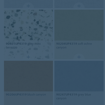
90401UP4319
grey mini
90204UP4319
soft ochre
terrazzo
canyon
90206UP4319
blush canyon
90247UP4319
grey blue
canyon