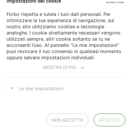
Impostazioni dei cookie
Forbo Movement Systems
Forbo rispetta e tutela i tuoi dati personali. Per
ottimizzare la tua esperienza di navigazione, sul
nostro sito utilizziamo cookies e tecnologie
Seleziona una nazione
analoghe. I cookie strettamente necessari vengono
utilizzati sempre, altri cookie soltanto se tu ne
Seleziona una nazione
acconsenti l’uso. Al pannello “Le mie impostazioni”
puoi revocare il tuo consenso in qualsiasi momento
oppure salvare impostazioni individuali.
MOSTRA DI PIÙ
Le mie impostazioni
Disclaimer e Condizioni d'uso
Trattamento dati personali
Cookies
Forbo Integrity Line
Impostazioni dei cookie
NON ACCETTO
ACCETTO
creating better environments