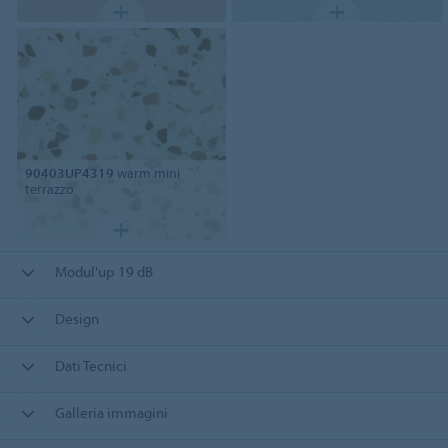
90403UP4319
warm mini
terrazzo
Modul'up 19 dB
Design
Dati Tecnici
Galleria immagini