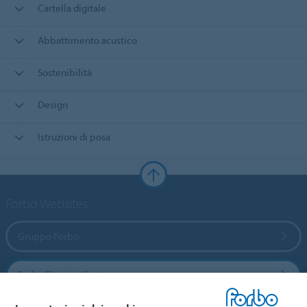
Cartella digitale
Abbattimento acustico
Sostenibilità
Design
Istruzioni di posa
Forbo Websites
Gruppo Forbo
Forbo Flooring Systems