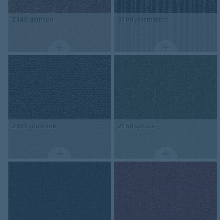
2140
damson
3100
plasmatron
2101
graphine
2150
spruce