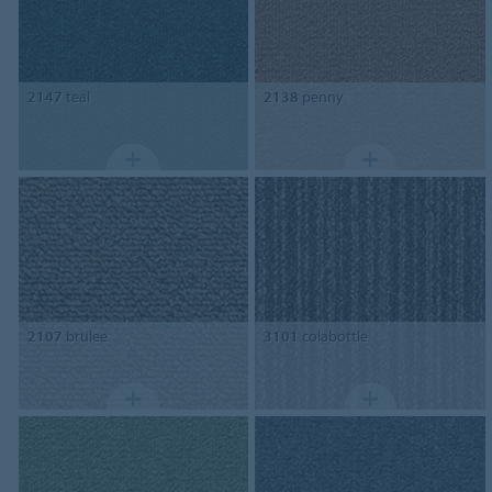
2147
teal
2138
penny
2107
brulee
3101
colabottle