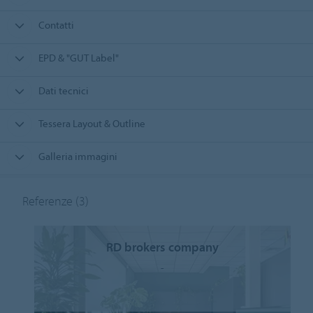
Contatti
EPD & "GUT Label"
Dati tecnici
Tessera Layout & Outline
Galleria immagini
Referenze
(3)
RD brokers company
-