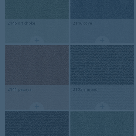
2145
artichoke
2146
cove
2141
papaya
2105
aniseed