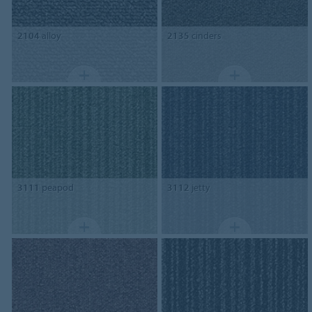
2104
alloy
2135
cinders
3111
peapod
3112
jetty