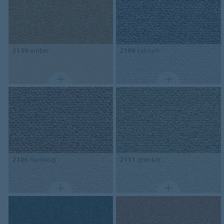
2139
amber
2108
calcium
2106
humbug
2111
gherkin