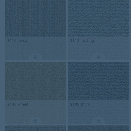
3110
calico
2112
frosting
2136
wheat
2109
shard