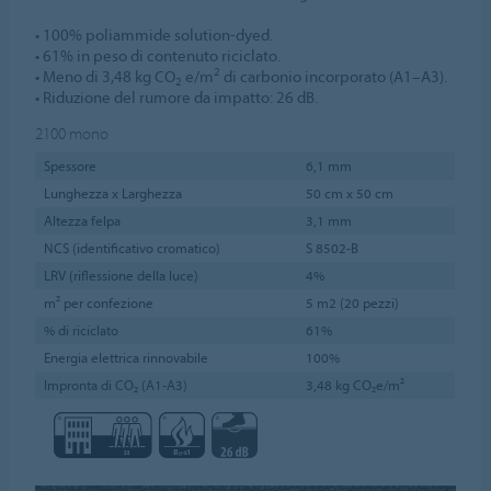
• 100% poliammide solution-dyed.
• 61% in peso di contenuto riciclato.
2
• Meno di 3,48 kg CO
e/m
di carbonio incorporato (A1–A3).
2
• Riduzione del rumore da impatto: 26 dB.
2100
mono
Spessore
6,1 mm
Lunghezza x Larghezza
50 cm x 50 cm
Altezza felpa
3,1 mm
NCS (identificativo cromatico)
S 8502-B
LRV (riflessione della luce)
4%
m² per confezione
5 m2 (20 pezzi)
% di riciclato
61%
Energia elettrica rinnovabile
100%
Impronta di CO₂ (A1-A3)
3,48 kg CO₂e/m²