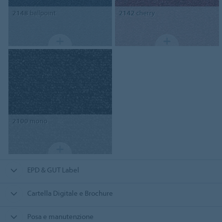
2148
ballpoint
2142
cherry
2100
mono
EPD & GUT Label
Cartella Digitale e Brochure
Posa e manutenzione