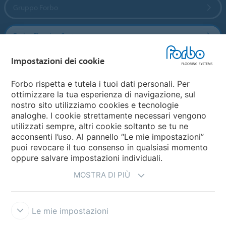
Gruppo Forbo
Forbo Flooring Systems
Impostazioni dei cookie
Forbo Movement Systems
Forbo rispetta e tutela i tuoi dati personali. Per
ottimizzare la tua esperienza di navigazione, sul
nostro sito utilizziamo cookies e tecnologie
Seleziona una nazione
analoghe. I cookie strettamente necessari vengono
utilizzati sempre, altri cookie soltanto se tu ne
Seleziona una nazione
acconsenti l’uso. Al pannello “Le mie impostazioni”
puoi revocare il tuo consenso in qualsiasi momento
oppure salvare impostazioni individuali.
MOSTRA DI PIÙ
Le mie impostazioni