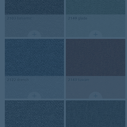
2103
balsamic
2149
glade
2122
drench
2143
tuscan