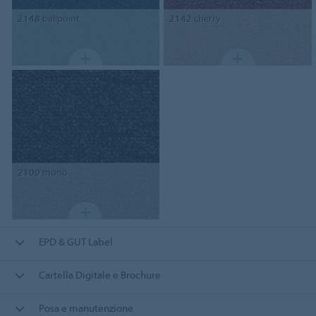
2148
ballpoint
2142
cherry
2100
mono
EPD & GUT Label
Cartella Digitale e Brochure
Posa e manutenzione