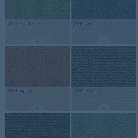
2145
artichoke
2146
cove
2141
papaya
2105
aniseed