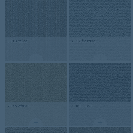
3110
calico
2112
frosting
2136
wheat
2109
shard