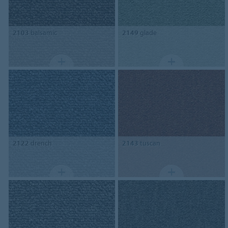
2103
balsamic
2149
glade
2122
drench
2143
tuscan