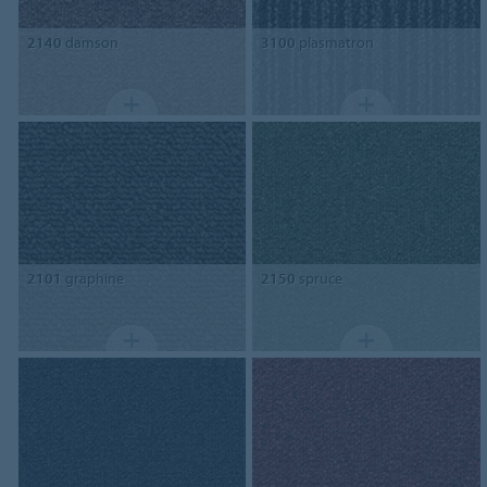
2140
damson
3100
plasmatron
2101
graphine
2150
spruce