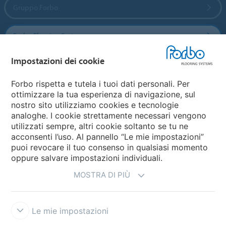
Gruppo Forbo
Forbo Flooring Systems
Impostazioni dei cookie
Forbo Movement Systems
Forbo rispetta e tutela i tuoi dati personali. Per
ottimizzare la tua esperienza di navigazione, sul
nostro sito utilizziamo cookies e tecnologie
Seleziona una nazione
analoghe. I cookie strettamente necessari vengono
utilizzati sempre, altri cookie soltanto se tu ne
Seleziona una nazione
acconsenti l’uso. Al pannello “Le mie impostazioni”
puoi revocare il tuo consenso in qualsiasi momento
oppure salvare impostazioni individuali.
MOSTRA DI PIÙ
Le mie impostazioni