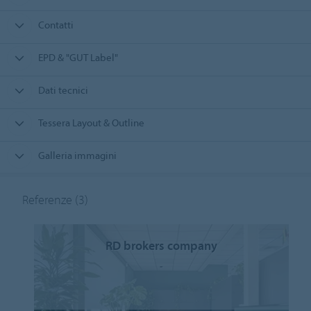
Contatti
EPD & "GUT Label"
Dati tecnici
Tessera Layout & Outline
Galleria immagini
Referenze
(3)
RD brokers company
-