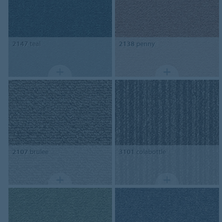
2147
teal
2138
penny
2107
brulee
3101
colabottle