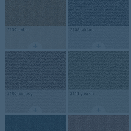
2139
amber
2108
calcium
2106
humbug
2111
gherkin