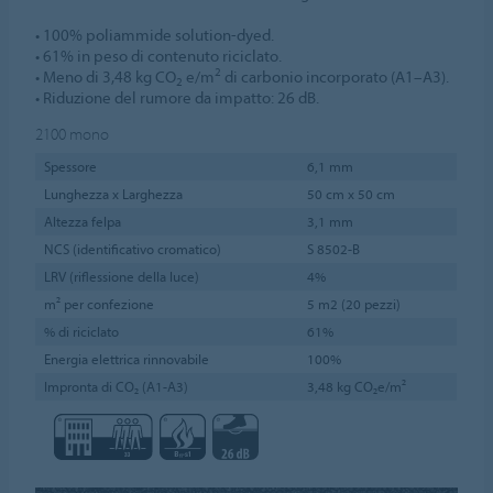
• 100% poliammide solution-dyed.
• 61% in peso di contenuto riciclato.
2
• Meno di 3,48 kg CO
e/m
di carbonio incorporato (A1–A3).
2
• Riduzione del rumore da impatto: 26 dB.
2100
mono
Spessore
6,1 mm
Lunghezza x Larghezza
50 cm x 50 cm
Altezza felpa
3,1 mm
NCS (identificativo cromatico)
S 8502-B
LRV (riflessione della luce)
4%
m² per confezione
5 m2 (20 pezzi)
% di riciclato
61%
Energia elettrica rinnovabile
100%
Impronta di CO₂ (A1-A3)
3,48 kg CO₂e/m²