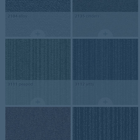
2104
alloy
2135
cinders
3111
peapod
3112
jetty