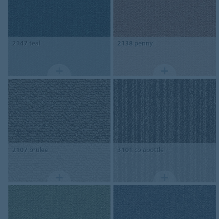
2147
teal
2138
penny
2107
brulee
3101
colabottle