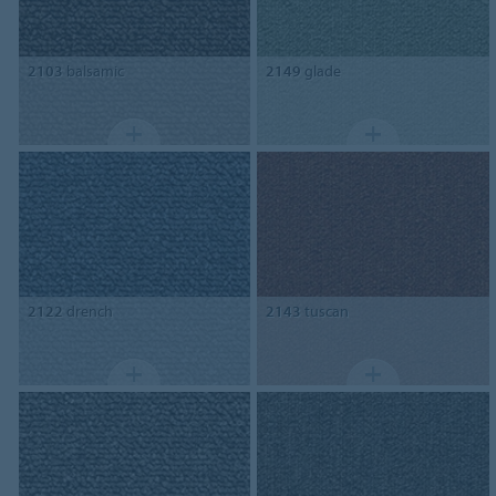
2103
balsamic
2149
glade
2122
drench
2143
tuscan