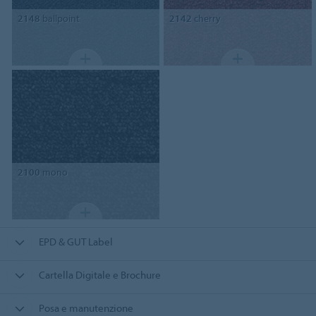
2148
ballpoint
2142
cherry
2100
mono
EPD & GUT Label
Cartella Digitale e Brochure
Posa e manutenzione