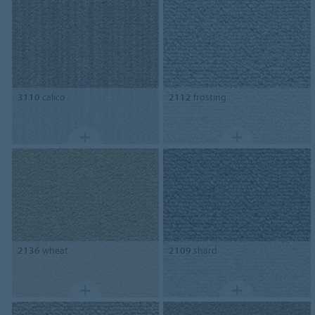
3110
calico
2112
frosting
2136
wheat
2109
shard