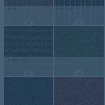
2140
damson
3100
plasmatron
2101
graphine
2150
spruce