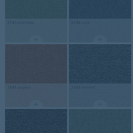
2145
artichoke
2146
cove
2141
papaya
2105
aniseed