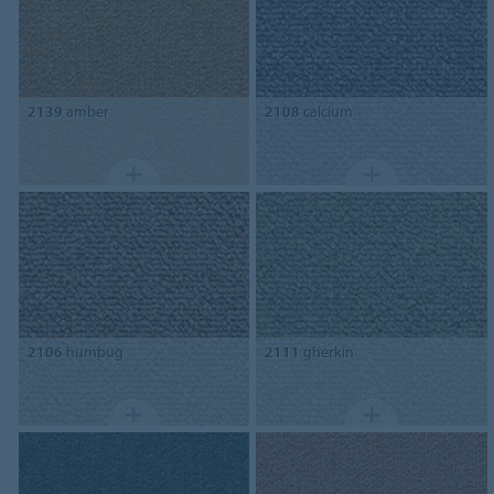
2139
amber
2108
calcium
2106
humbug
2111
gherkin