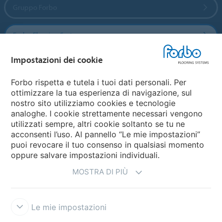
Gruppo Forbo
Forbo Flooring Systems
Impostazioni dei cookie
Forbo Movement Systems
Forbo rispetta e tutela i tuoi dati personali. Per
ottimizzare la tua esperienza di navigazione, sul
nostro sito utilizziamo cookies e tecnologie
Seleziona una nazione
analoghe. I cookie strettamente necessari vengono
utilizzati sempre, altri cookie soltanto se tu ne
Seleziona una nazione
acconsenti l’uso. Al pannello “Le mie impostazioni”
puoi revocare il tuo consenso in qualsiasi momento
oppure salvare impostazioni individuali.
MOSTRA DI PIÙ
Le mie impostazioni