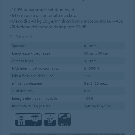
• 100% poliammide solution-dyed.
• 61% in peso di contenuto riciclato.
2
• Meno di 3,48 kg CO
e/m
di carbonio incorporato (A1–A3).
2
• Riduzione del rumore da impatto: 26 dB.
2113
nougat
Spessore
6,1 mm
Lunghezza x Larghezza
50 cm x 50 cm
Altezza felpa
3,1 mm
NCS (identificativo cromatico)
S 4500-N
LRV (riflessione della luce)
22%
m² per confezione
5 m2 (20 pezzi)
% di riciclato
61%
Energia elettrica rinnovabile
100%
Impronta di CO₂ (A1-A3)
3,48 kg CO₂e/m²