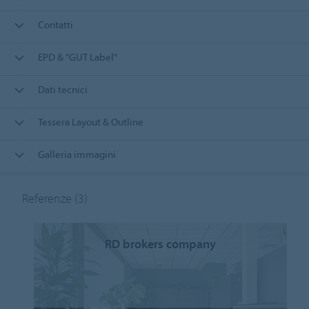
Contatti
EPD & "GUT Label"
Dati tecnici
Tessera Layout & Outline
Galleria immagini
Referenze
(3)
RD brokers company
-