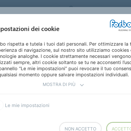
ORBO FLOORING SYSTEMS
ITALY
Home
Cata
DESIGN E
postazioni dei cookie
STENIBILITÀ
PRODOTTI
SETTORI
ISPIRAZIONE
bo rispetta e tutela i tuoi dati personali. Per ottimizzare la 
eagrass Planks
erienza di navigazione, sul nostro sito utilizziamo cookies 
nologie analoghe. I cookie strettamente necessari vengono
lizzati sempre, altri cookie soltanto se tu ne acconsenti l’us
pannello “Le mie impostazioni” puoi revocare il tuo consen
qualsiasi momento oppure salvare impostazioni individuali.
MOSTRA DI PIÙ
ign fondato sulla bio-
Le mie impostazioni
natura e splendidamente
 naturali che si combinano
one.
NON ACCETTO
ACCETT