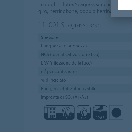
Le doghe Flotex Seagrass sono installabil
giro, herringbone, doppio herringbone e c
111001
Seagrass pearl
Spessore
Lunghezza x Larghezza
NCS (identificativo cromatico)
LRV (riflessione della luce)
m² per confezione
% di riciclato
Energia elettrica rinnovabile
Impronta di CO₂ (A1-A3)