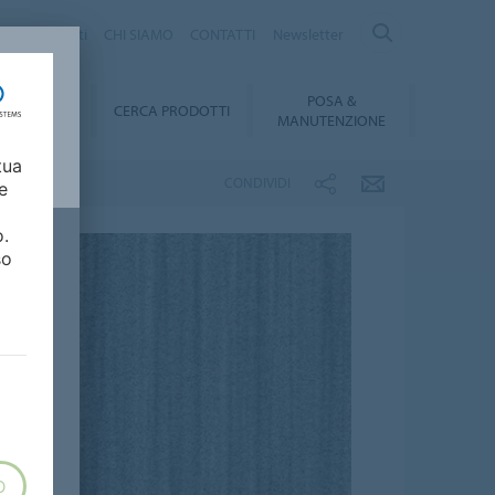
logo Prodotti
CHI SIAMO
CONTATTI
Newsletter
POSA &
DOWNLOAD
CERCA PRODOTTI
MANUTENZIONE
tua
CONDIVIDI
e
o.
so
O