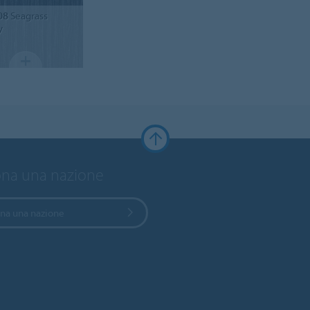
08
Seagrass
y
ona una nazione
ona una nazione