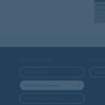
1110
ebon
Forbo Websites
Selezi
Gruppo Forbo
Selezi
Forbo Flooring Systems
Forbo Movement Systems