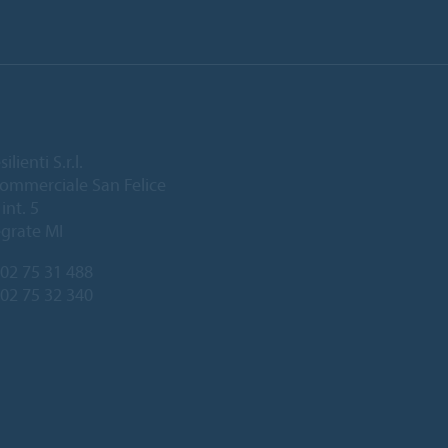
lienti S.r.l.
ommerciale San Felice
int. 5
grate MI
02 75 31 488
 02 75 32 340