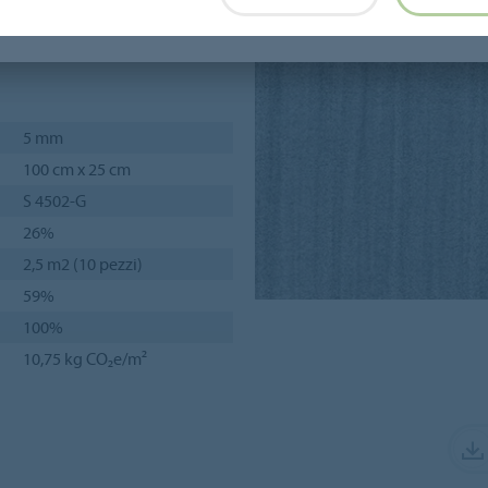
i con metodo di posa a mezzo
on effetto tessuto.
5 mm
100 cm x 25 cm
S 4502-G
26%
2,5 m2 (10 pezzi)
59%
100%
10,75 kg CO₂e/m²