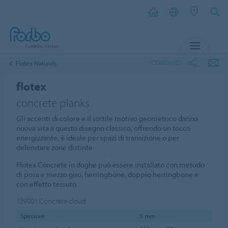
MENU
CONDIVIDI
Flotex Naturals
flotex
concrete planks
Gli accenti di colore e il sottile motivo geometrico danno
nuova vita a questo disegno classico, offrendo un tocco
energizzante; è ideale per spazi di transizione o per
delimitare zone distinte.
Flotex Concrete in doghe può essere installato con metodo
di posa e mezzo giro, herringbone, doppio herringbone e
con effetto tessuto.
139001
Concrete cloud
Spessore
5 mm