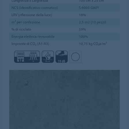
Lunghezza x Larghezza
100 cm x 25 cm
NCS (identificativo cromatico)
S 6005-G80Y
LRV (riflessione della luce)
18%
m² per confezione
2,5 m2 (10 pezzi)
% di riciclato
59%
Energia elettrica rinnovabile
100%
Impronta di CO₂ (A1-A3)
10,75 kg CO₂e/m²