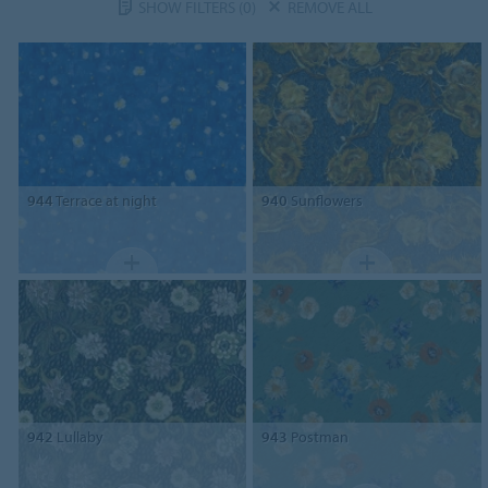
SHOW FILTERS
(0)
REMOVE ALL
944
Terrace at night
940
Sunflowers
942
Lullaby
943
Postman