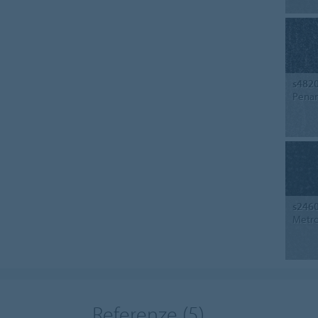
s482
Penan
s246
Metro
Referenze
(5)