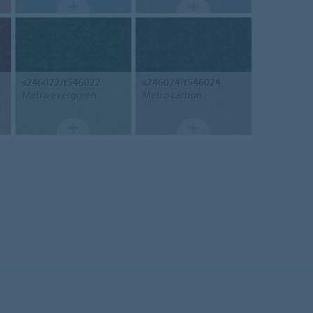
s246022/t546022
s246024/t546024
Metro evergreen
Metro carbon