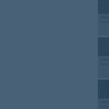
s482
Pena
s246
Metr
s482
Pena