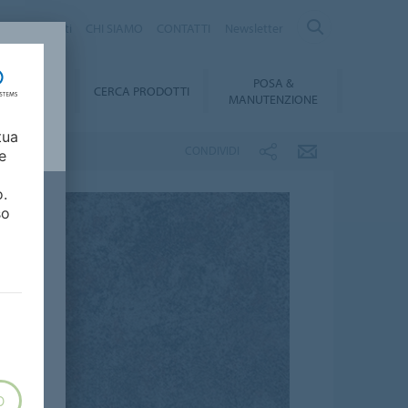
logo Prodotti
CHI SIAMO
CONTATTI
Newsletter
POSA &
DOWNLOAD
CERCA PRODOTTI
MANUTENZIONE
tua
CONDIVIDI
e
o.
so
O