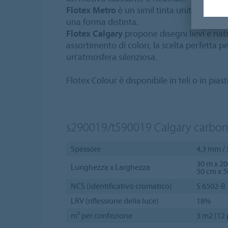
Flotex Metro
è un simil tinta unita che for
una forma distinta.
Flotex Calgary
propone disegni lievi e natu
assortimento di colori, la scelta perfetta p
un’atmosfera silenziosa.
Flotex Colour è disponibile in teli o in pias
s290019/t590019
Calgary carbo
Spessore
4,3 mm /
30 m x 2
Lunghezza x Larghezza
50 cm x 
NCS (identificativo cromatico)
S 6502-B
LRV (riflessione della luce)
18%
m² per confezione
3 m2 (12 