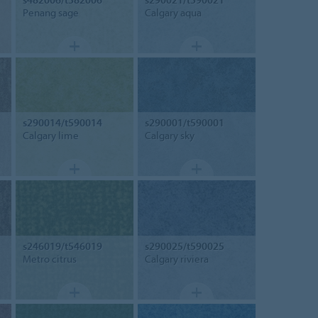
Penang sage
Calgary aqua
s290014/t590014
s290001/t590001
Calgary lime
Calgary sky
s246019/t546019
s290025/t590025
Metro citrus
Calgary riviera