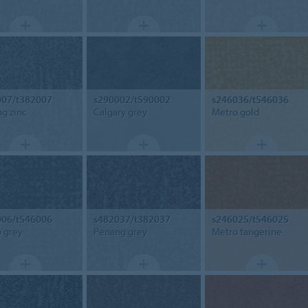
007/t382007
s290002/t590002
s246036/t546036
g zinc
Calgary grey
Metro gold
006/t546006
s482037/t382037
s246025/t546025
 grey
Penang grey
Metro tangerine