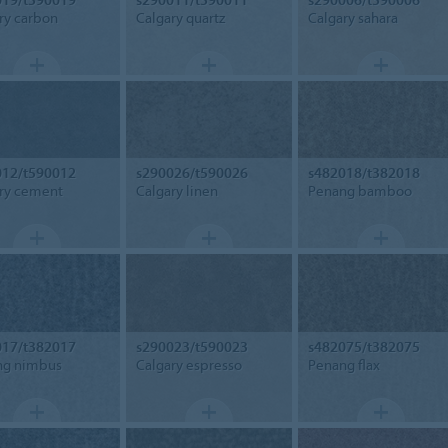
ry carbon
Calgary quartz
Calgary sahara
012/t590012
s290026/t590026
s482018/t382018
ry cement
Calgary linen
Penang bamboo
017/t382017
s290023/t590023
s482075/t382075
ng nimbus
Calgary espresso
Penang flax