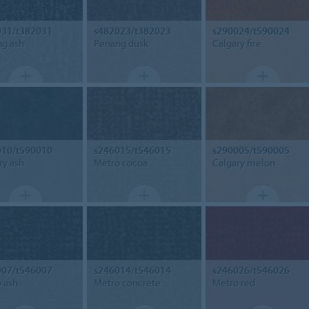
031/t382031
s482023/t382023
s290024/t590024
g ash
Penang dusk
Calgary fire
010/t590010
s246015/t546015
s290005/t590005
ry ash
Metro cocoa
Calgary melon
007/t546007
s246014/t546014
s246026/t546026
 ash
Metro concrete
Metro red