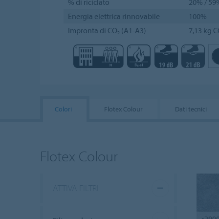
% di riciclato
20% / 59
Energia elettrica rinnovabile
100%
Impronta di CO₂ (A1-A3)
7,13 kg C
Colori
Flotex Colour
Dati tecnici
Flotex Colour
ATTIVA FILTRI
s290