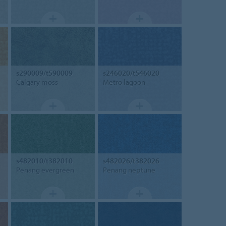
s290009/t590009
s246020/t546020
Calgary moss
Metro lagoon
s482010/t382010
s482026/t382026
Penang evergreen
Penang neptune