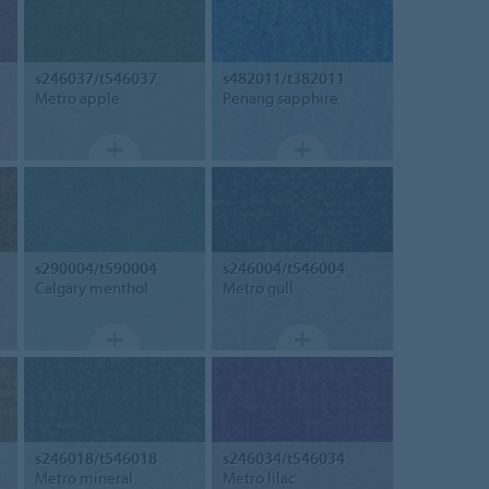
s246037/t546037
s482011/t382011
Metro apple
Penang sapphire
s290004/t590004
s246004/t546004
Calgary menthol
Metro gull
s246018/t546018
s246034/t546034
Metro mineral
Metro lilac