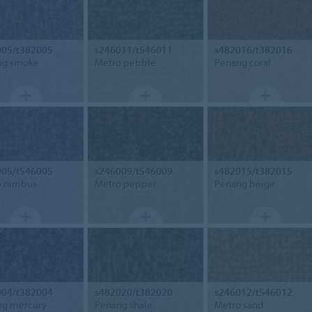
005/t382005
s246011/t546011
s482016/t382016
ng smoke
Metro pebble
Penang coral
005/t546005
s246009/t546009
s482015/t382015
o nimbus
Metro pepper
Penang beige
004/t382004
s482020/t382020
s246012/t546012
ng mercury
Penang shale
Metro sand