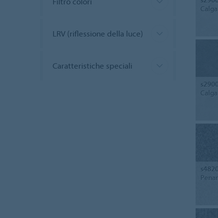
Filtro colori
Calga
LRV (riflessione della luce)
Caratteristiche speciali
s290
Calga
s482
Pena