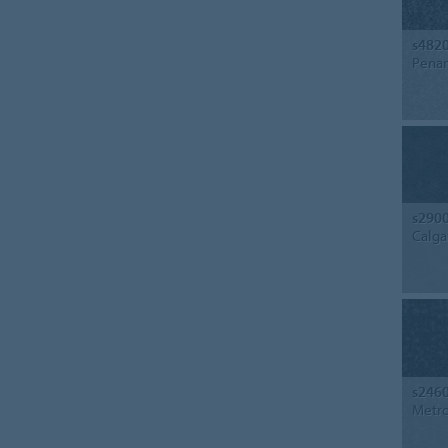
s482
Penan
s290
Calga
s246
Metro