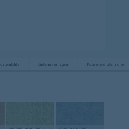
ostenibilità
Galleria immagini
Posa e manutenzione
s482006/t382006
s290021/t590021