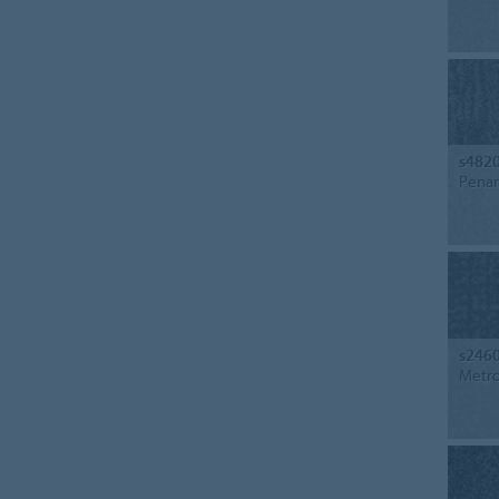
s482
Penan
s246
Metro