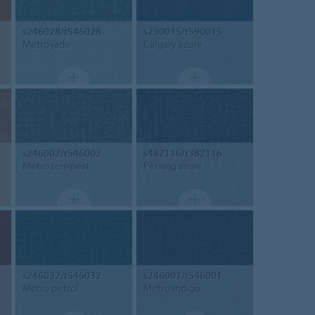
s246028/t546028
s290015/t590015
Metro jade
Calgary azure
s246002/t546002
s482116/t382116
Metro tempest
Penang azure
s246032/t546032
s246001/t546001
Metro petrol
Metro indigo