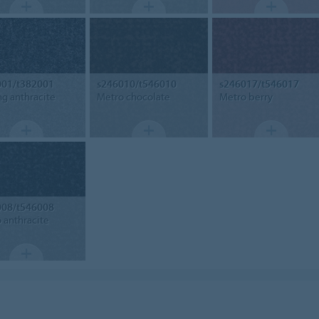
001/t382001
s246010/t546010
s246017/t546017
g anthracite
Metro chocolate
Metro berry
008/t546008
 anthracite