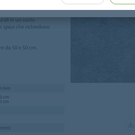
nisce struttura senza però
rali in un vasto
er spazi che richiedono
tre da 50 x 50 cm.
n
 5 mm
00 cm
50 cm
pezzi)