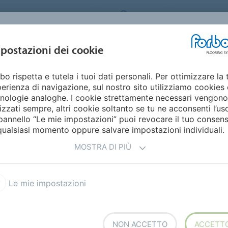
ORBO FLOORING SYSTEMS
ITALY
Home
Cata
DESIGN E
postazioni dei cookie
STENIBILITÀ
PRODOTTI
SETTORI
ISPIRAZIONE
bo rispetta e tutela i tuoi dati personali. Per ottimizzare la 
lour
erienza di navigazione, sul nostro sito utilizziamo cookies 
nologie analoghe. I cookie strettamente necessari vengono
lizzati sempre, altri cookie soltanto se tu ne acconsenti l’us
pannello “Le mie impostazioni” puoi revocare il tuo consen
qualsiasi momento oppure salvare impostazioni individuali.
MOSTRA DI PIÙ
nzionalità delle collezioni
Le mie impostazioni
atura del legno e propone
NON ACCETTO
ACCETT