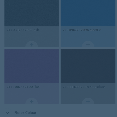
211031/232031
ash
211096/232096
electric
211100/232100
lilac
211114/232114
chocolate
Flotex Colour