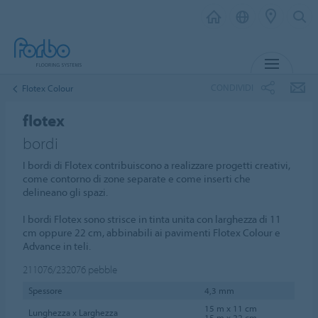
MENU
CONDIVIDI
Flotex Colour
flotex
bordi
I bordi di Flotex contribuiscono a realizzare progetti creativi,
come contorno di zone separate e come inserti che
delineano gli spazi.
I bordi Flotex sono strisce in tinta unita con larghezza di 11
cm oppure 22 cm, abbinabili ai pavimenti Flotex Colour e
Advance in teli.
211076/232076
pebble
Spessore
4,3 mm
15 m x 11 cm
Lunghezza x Larghezza
15 m x 22 cm