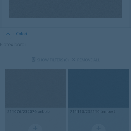
Colori
Flotex bordi
SHOW FILTERS
(0)
REMOVE ALL
211076/232076
pebble
211110/232110
tempest