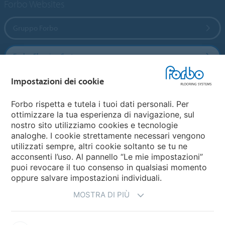
Forbo Websites
Gruppo Forbo
Forbo Flooring Systems
Impostazioni dei cookie
Forbo Movement Systems
Forbo rispetta e tutela i tuoi dati personali. Per
ottimizzare la tua esperienza di navigazione, sul
nostro sito utilizziamo cookies e tecnologie
Seleziona una nazione
analoghe. I cookie strettamente necessari vengono
utilizzati sempre, altri cookie soltanto se tu ne
Seleziona una nazione
acconsenti l’uso. Al pannello “Le mie impostazioni”
puoi revocare il tuo consenso in qualsiasi momento
oppure salvare impostazioni individuali.
MOSTRA DI PIÙ