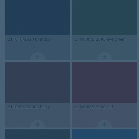
211016/232016
indigo
211088/232088
evergreen
211083/232083
berry
211008/232008
red