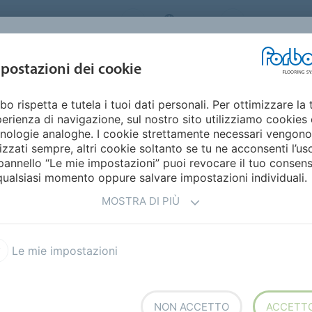
ORBO FLOORING SYSTEMS
ITALY
Home
Cata
DESIGN E
postazioni dei cookie
STENIBILITÀ
PRODOTTI
SETTORI
ISPIRAZIONE
bo rispetta e tutela i tuoi dati personali. Per ottimizzare la 
erienza di navigazione, sul nostro sito utilizziamo cookies 
nologie analoghe. I cookie strettamente necessari vengono
lizzati sempre, altri cookie soltanto se tu ne acconsenti l’us
pannello “Le mie impostazioni” puoi revocare il tuo consen
qualsiasi momento oppure salvare impostazioni individuali.
MOSTRA DI PIÙ
tale
Le mie impostazioni
 vasto, ma a volte si cerca
permette nuove opportunità,
x
. La stampa digitale offre un
NON ACCETTO
ACCETT