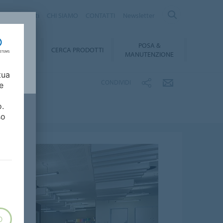
logo Prodotti
CHI SIAMO
CONTATTI
Newsletter
POSA &
DOWNLOAD
CERCA PRODOTTI
MANUTENZIONE
tua
CONDIVIDI
e
o.
so
O