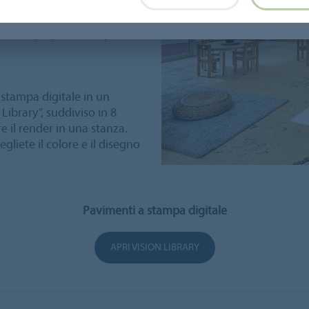
i con motivi e colori
ura, come l’erba, l’acqua o
un vero e proprio “trompe
stampa digitale in un
Library”, suddiviso in 8
e il render in una stanza.
gliete il colore e il disegno
Pavimenti a stampa digitale
APRI VISION LIBRARY