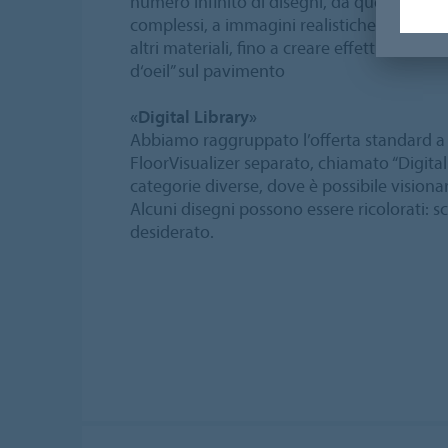
numero infinito di disegni, da quelli astratt
complessi, a immagini realistiche della nat
altri materiali, fino a creare effetti 3D o 
d‘oeil” sul pavimento
«Digital Library»
Abbiamo raggruppato l’offerta standard a 
FloorVisualizer separato, chiamato “Digital 
categorie diverse, dove è possibile visionar
Alcuni disegni possono essere ricolorati: sce
desiderato.