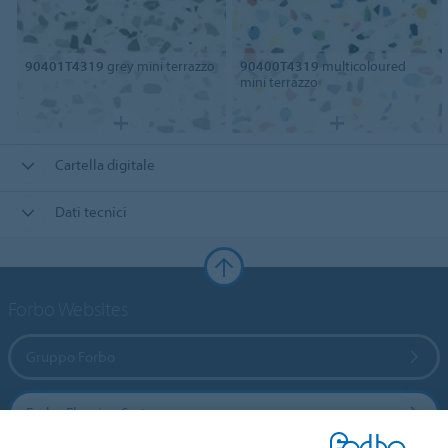
90401T4319
grey mini terrazzo
90400T4319
multicoloured
mini terrazzo
Cartella digitale
Dati tecnici
Forbo Websites
Gruppo Forbo
Forbo Flooring Systems