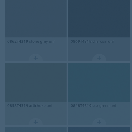
0862T4319
stone grey uni
0869T4319
charcoal uni
0858T4319
artichoke uni
0848T4319
sea green uni