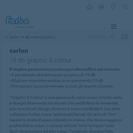
MENU
CONDIVIDI
Sarlon 19 dB vinilico acustico
sarlon
19 db graphic & colour
Il miglior pavimento acustico per alto traffico sul mercato.
• Il più elevato abbattimento acustico di 19 dB.
• Migliore impronta residua in un pavimento 19 dB.
• Prestazioni tecniche elevate in tutti gli aspetti rilevanti.
“Graphic & Colour” è una gamma di colori vivaci in tinta unita
e disegni finemente strutturati che soddisfano le tendenze
più recenti nel design d’interni e sono coordinabili con altre
collezioni Forbo, come Sphera ed Eternal. Gli articoli “Uni”
hanno lo strato d’usura colorato in massa, che dona maggiore
profondità ai colori. I colorati articoli “mini terrazzo” sono
facili da accostare ad altri colori; l’originale disegno Halo