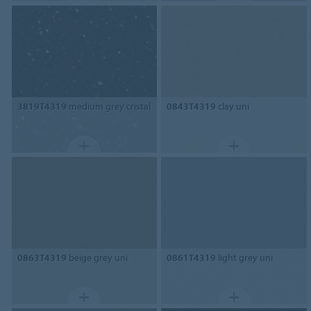
3819T4319
medium grey cristal
0843T4319
clay uni
0863T4319
beige grey uni
0861T4319
light grey uni