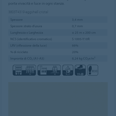
porta vivacità e luce in ogni stanza.
3803T4319
eggshell cristal
Spessore
3,4 mm
Spessore strato d'usura
0,7 mm
Lunghezza x Larghezza
± 25 m x 200 cm
NCS (identificativo cromatico)
S 1005-Y10R
LRV (riflessione della luce)
66%
% di riciclato
20%
Impronta di CO₂ (A1-A3)
6,24 kg CO₂e/m²