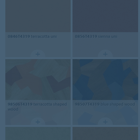
0846T4319
terracotta uni
0856T4319
sienna uni
98506T4319
terracotta shaped
98507T4319
blue shaped wood
wood