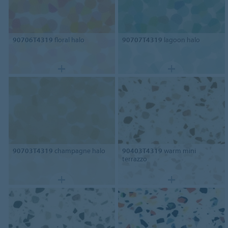
90706T4319
floral halo
90707T4319
lagoon halo
90703T4319
champagne halo
90403T4319
warm mini
terrazzo