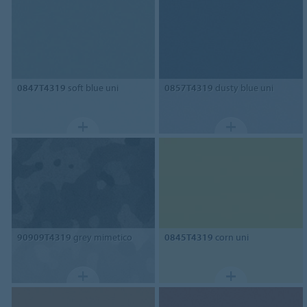
0847T4319
soft blue uni
0857T4319
dusty blue uni
90909T4319
grey mimetico
0845T4319
corn uni