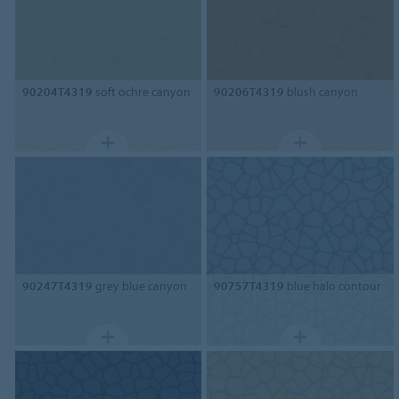
90204T4319
soft ochre canyon
90206T4319
blush canyon
90247T4319
grey blue canyon
90757T4319
blue halo contour