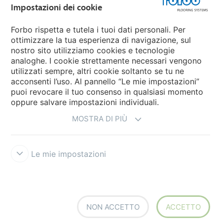
Impostazioni dei cookie
Forbo Movement Systems
Forbo rispetta e tutela i tuoi dati personali. Per
ottimizzare la tua esperienza di navigazione, sul
nostro sito utilizziamo cookies e tecnologie
Seleziona una nazione
analoghe. I cookie strettamente necessari vengono
utilizzati sempre, altri cookie soltanto se tu ne
Seleziona una nazione
acconsenti l’uso. Al pannello “Le mie impostazioni”
puoi revocare il tuo consenso in qualsiasi momento
oppure salvare impostazioni individuali.
MOSTRA DI PIÙ
Le mie impostazioni
Disclaimer e Condizioni d'uso
Trattamento dati personali
Cookies
Forbo Integrity Line
Impostazioni dei cookie
NON ACCETTO
ACCETTO
creating better environments