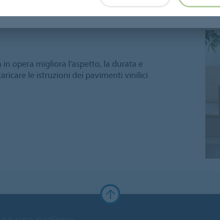
Saldatura
Pulizia e manutenzione
a in opera migliora l'aspetto, la durata e
ricare le istruzioni dei pavimenti vinilici
ona una nazione