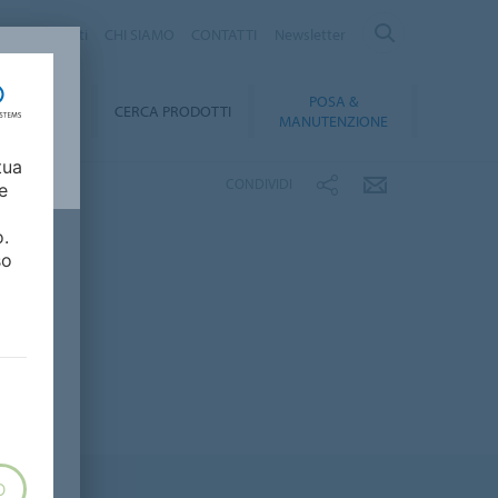
logo Prodotti
CHI SIAMO
CONTATTI
Newsletter
POSA &
DOWNLOAD
CERCA PRODOTTI
MANUTENZIONE
tua
CONDIVIDI
e
o.
so
O