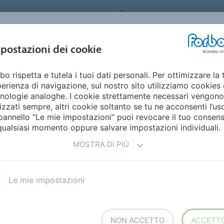
ORBO FLOORING SYSTEMS
ITALY
Home
Cata
DESIGN E
postazioni dei cookie
STENIBILITÀ
PRODOTTI
SETTORI
ISPIRAZIONE
bo rispetta e tutela i tuoi dati personali. Per ottimizzare la 
erienza di navigazione, sul nostro sito utilizziamo cookies 
nologie analoghe. I cookie strettamente necessari vengono
lizzati sempre, altri cookie soltanto se tu ne acconsenti l’us
pannello “Le mie impostazioni” puoi revocare il tuo consen
qualsiasi momento oppure salvare impostazioni individuali.
e video sulla posa e la manutenzione dei pavimenti
arantirà le prestazioni permanenti del pavimento e il suo
MOSTRA DI PIÙ
Le mie impostazioni
NON ACCETTO
ACCETT