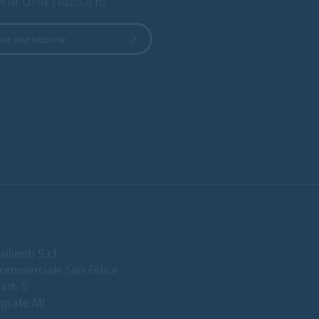
ona una nazione
lienti S.r.l.
ommerciale San Felice
int. 5
grate MI