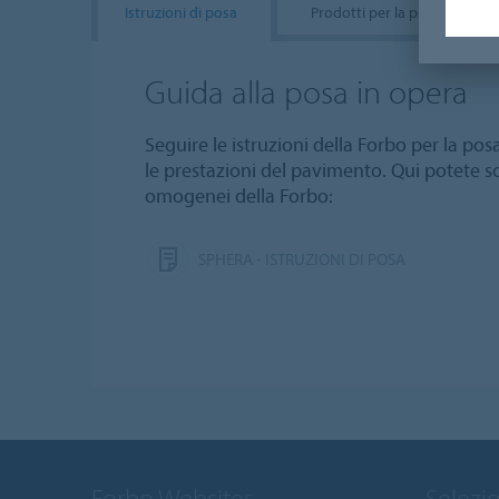
Istruzioni di posa
Prodotti per la posa
Guida alla posa in opera
Seguire le istruzioni della Forbo per la pos
le prestazioni del pavimento. Qui potete sca
omogenei della Forbo:
SPHERA - ISTRUZIONI DI POSA
Forbo Websites
Selezi