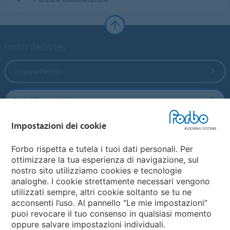
Forbo Websites
Gruppo Forbo
Forbo Flooring Systems
Impostazioni dei cookie
Forbo Movement Systems
Forbo rispetta e tutela i tuoi dati personali. Per
ottimizzare la tua esperienza di navigazione, sul
nostro sito utilizziamo cookies e tecnologie
Seleziona una nazione
analoghe. I cookie strettamente necessari vengono
utilizzati sempre, altri cookie soltanto se tu ne
Seleziona una nazione
acconsenti l’uso. Al pannello “Le mie impostazioni”
puoi revocare il tuo consenso in qualsiasi momento
oppure salvare impostazioni individuali.