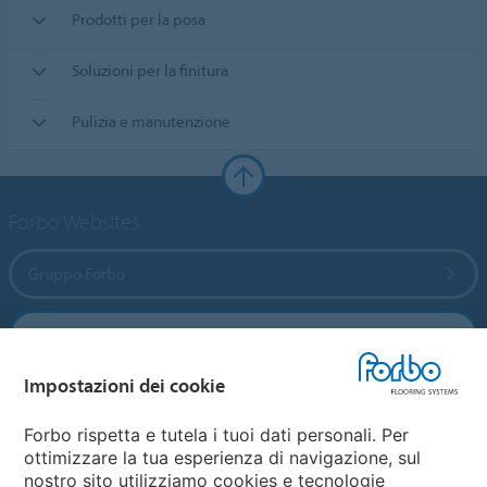
Prodotti per la posa
Soluzioni per la finitura
Pulizia e manutenzione
Forbo Websites
Gruppo Forbo
Forbo Flooring Systems
Impostazioni dei cookie
Forbo Movement Systems
Forbo rispetta e tutela i tuoi dati personali. Per
ottimizzare la tua esperienza di navigazione, sul
nostro sito utilizziamo cookies e tecnologie