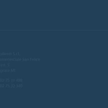
lienti S.r.l.
ommerciale San Felice
int. 5
grate MI
02 75 31 488
 02 75 32 340