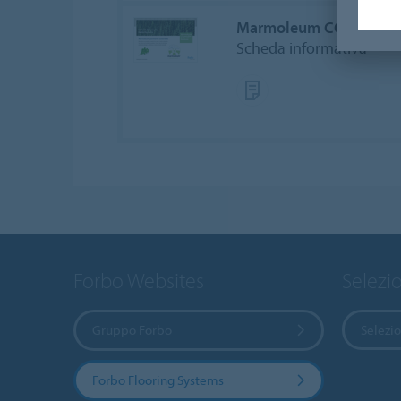
Marmoleum CO2 neutr
Scheda informativa
Forbo Websites
Selezi
Gruppo Forbo
Selezi
Forbo Flooring Systems