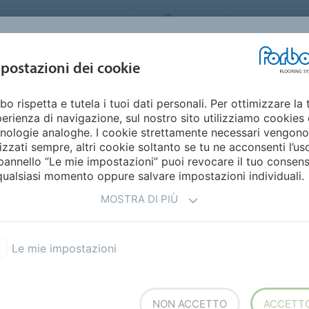
ORBO FLOORING SYSTEMS
ITALY
Home
Cata
DESIGN E
postazioni dei cookie
STENIBILITÀ
PRODOTTI
SETTORI
ISPIRAZIONE
bo rispetta e tutela i tuoi dati personali. Per ottimizzare la 
erienza di navigazione, sul nostro sito utilizziamo cookies 
EDE INFORMATIVE
nologie analoghe. I cookie strettamente necessari vengono
lizzati sempre, altri cookie soltanto se tu ne acconsenti l’us
pannello “Le mie impostazioni” puoi revocare il tuo consen
qualsiasi momento oppure salvare impostazioni individuali.
MOSTRA DI PIÙ
Impatto CO2 neutro
Nell'edilizia
Le mie impostazioni
NON ACCETTO
ACCETT