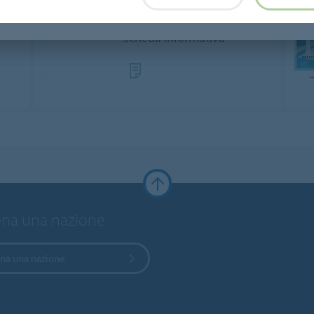
o
Economia circolare
Scheda informativa
ona una nazione
ona una nazione