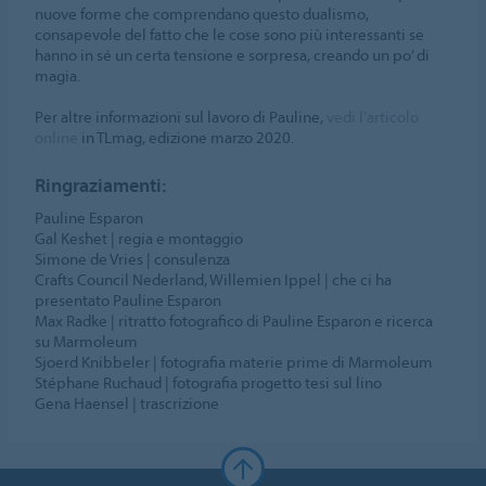
nuove forme che comprendano questo dualismo,
consapevole del fatto che le cose sono più interessanti se
hanno in sé un certa tensione e sorpresa, creando un po’ di
magia.
Per altre informazioni sul lavoro di Pauline,
vedi l’articolo
online
in TLmag, edizione marzo 2020.
Ringraziamenti:
Pauline Esparon
Gal Keshet | regia e montaggio
Simone de Vries | consulenza
Crafts Council Nederland, Willemien Ippel | che ci ha
presentato Pauline Esparon
Max Radke | ritratto fotografico di Pauline Esparon e ricerca
su Marmoleum
Sjoerd Knibbeler | fotografia materie prime di Marmoleum
Stéphane Ruchaud | fotografia progetto tesi sul lino
Gena Haensel | trascrizione