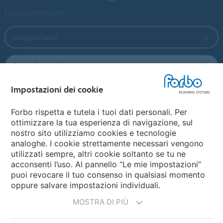
Forbo Websites
Gruppo Forbo
Forbo Flooring Systems
Impostazioni dei cookie
Forbo Movement Systems
Forbo rispetta e tutela i tuoi dati personali. Per
ottimizzare la tua esperienza di navigazione, sul
nostro sito utilizziamo cookies e tecnologie
Seleziona una nazione
analoghe. I cookie strettamente necessari vengono
utilizzati sempre, altri cookie soltanto se tu ne
Seleziona una nazione
acconsenti l’uso. Al pannello “Le mie impostazioni”
puoi revocare il tuo consenso in qualsiasi momento
oppure salvare impostazioni individuali.
MOSTRA DI PIÙ