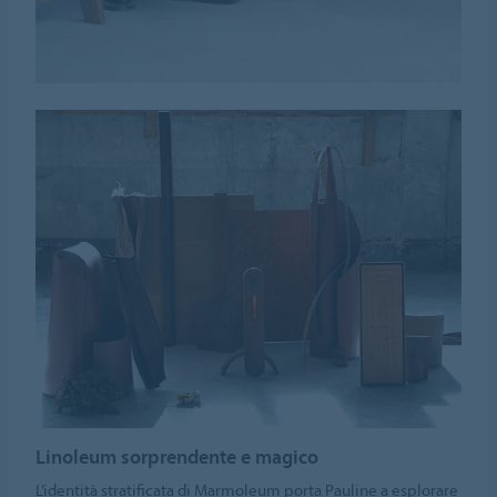
Linoleum sorprendente e magico
L’identità stratificata di Marmoleum porta Pauline a esplorare